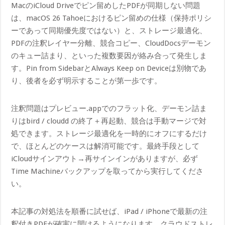
MacのiCloud Driveでピン留めしたPDFが同期しない問題
は、macOS 26 Tahoeにおけるピン留めの仕様（保持ポリシ
ーであって同期優先度ではない）と、ストレージ最適化、
PDFの注釈レイヤー分離、競合コピー、CloudDocsデーモン
のキュー詰まり、といった複数要因が絡み合って発生しま
す。Pin from SidebarとAlways Keep on Deviceは別物であ
り、後者を必ず明示することが第一歩です。
注釈問題はプレビュー.appでのフラット化、デーモン詰ま
りはbird / cloudd の終了＋再起動、競合は手動マージで対
処できます。ストレージ最適化を一時的にオフにするだけ
で、ほとんどのケースは解消可能です。最終手段として
iCloudサインアウト→再サインインがありますが、必ず
Time Machineバックアップを取ってから実行してくださ
い。
本記事の対処法を順番に試せば、iPad / iPhoneで最新の注
釈付きPDFが確実に開けるようになります。クラウドストレ