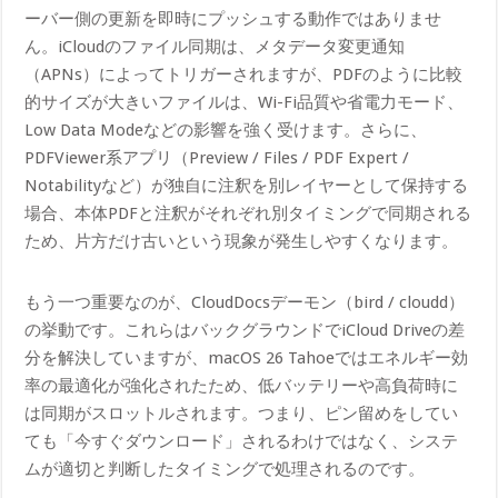
ーバー側の更新を即時にプッシュする動作ではありませ
ん。iCloudのファイル同期は、メタデータ変更通知
（APNs）によってトリガーされますが、PDFのように比較
的サイズが大きいファイルは、Wi-Fi品質や省電力モード、
Low Data Modeなどの影響を強く受けます。さらに、
PDFViewer系アプリ（Preview / Files / PDF Expert /
Notabilityなど）が独自に注釈を別レイヤーとして保持する
場合、本体PDFと注釈がそれぞれ別タイミングで同期される
ため、片方だけ古いという現象が発生しやすくなります。
もう一つ重要なのが、CloudDocsデーモン（bird / cloudd）
の挙動です。これらはバックグラウンドでiCloud Driveの差
分を解決していますが、macOS 26 Tahoeではエネルギー効
率の最適化が強化されたため、低バッテリーや高負荷時に
は同期がスロットルされます。つまり、ピン留めをしてい
ても「今すぐダウンロード」されるわけではなく、システ
ムが適切と判断したタイミングで処理されるのです。