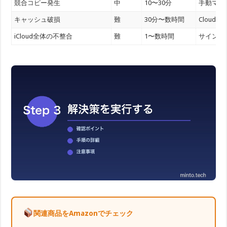
競合コピー発生
中
10〜30分
手動マー
キャッシュ破損
難
30分〜数時間
Cloud
iCloud全体の不整合
難
1〜数時間
サインア
関連商品をAmazonでチェック