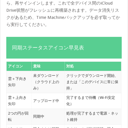
ら、再サインインします。これで全デバイス間のiCloud
Drive状態がフレッシュに再構築されます。データ消失リス
クがあるため、Time Machineバックアップを必ず取ってか
ら実行してください。
同期ステータスアイコン早見表
アイコン
意味
対処
未ダウンロード
クリックでダウンロード開始、
雲＋下向き
（クラウド上の
または「このデバイスに常に保
矢印
み）
持」
雲＋上向き
完了するまで待機（Wi-Fi安定
アップロード中
矢印
化）
2つの円が回
処理が完了するまで電源・ネッ
同期中
転
ト維持