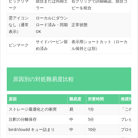
ビックリマ
競合または同期エ
右クリックで詳細確認、競合コ
ーク
ラー
ピーを統合
雲アイコン
ローカルにダウン
なし（通常
ロード済み・同期
正常状態
表示）
OK
サイドバーピン留
表示用ショートカット（ローカ
ピンマーク
め済み
ル保持とは別）
原因別の対処難易度比較
原因
難易度
所要時間
推奨対処
ストレージ最適化との衝突
易
1分
「このデ
注釈の分離保存
中
5分
プレビュ
bird/cloudd キュー詰まり
中
10分
プロセス