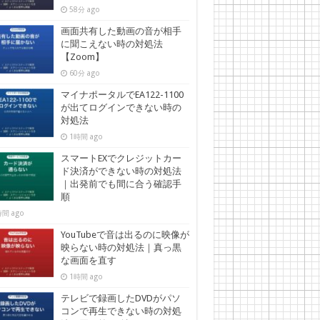
58分 ago
画面共有した動画の音が相手
に聞こえない時の対処法
【Zoom】
60分 ago
マイナポータルでEA122-1100
が出てログインできない時の
対処法
1時間 ago
スマートEXでクレジットカー
ド決済ができない時の対処法
｜出発前でも間に合う確認手
順
間 ago
YouTubeで音は出るのに映像が
映らない時の対処法｜真っ黒
な画面を直す
1時間 ago
テレビで録画したDVDがパソ
コンで再生できない時の対処