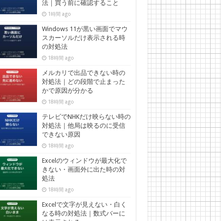
法｜買う前に確認すること
1時間 ago
Windows 11が黒い画面でマウ
スカーソルだけ表示される時
の対処法
18時間 ago
メルカリで出品できない時の
対処法｜どの段階で止まった
かで原因が分かる
18時間 ago
テレビでNHKだけ映らない時の
対処法｜他局は映るのに受信
できない原因
18時間 ago
Excelのウィンドウが最大化で
きない・画面外に出た時の対
処法
18時間 ago
Excelで文字が見えない・白く
なる時の対処法｜数式バーに