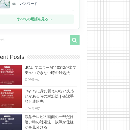
パスワード
08
すべての用語を見る →
ent Posts
d払いでエラーM110512が出て
支払いできない時の対処法
56分 ago
PayPayに身に覚えのない支払
いがある時の対処法｜確認手
順と連絡先
57分 ago
液晶テレビの画面の一部だけ
暗い時の対処法｜故障か仕様
かを見分ける