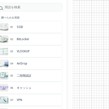
く調べられる用語
SSID
01
BitLocker
02
VLOOKUP
03
AirDrop
04
二段階認証
05
キャッシュ
06
VPN
07