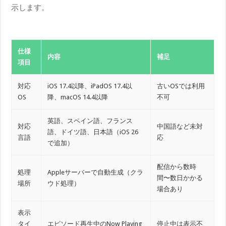
示します。
仕様
内容
補足
項目
対応
iOS 17.4以降、iPadOS 17.4以
古いOSでは利用
OS
降、macOS 14.4以降
不可
英語、スペイン語、フランス
対応
中国語など未対
語、ドイツ語、日本語（iOS 26
言語
応
で追加）
配信から数時
処理
Appleサーバーで自動生成（クラ
間〜数日かかる
場所
ウド処理）
場合あり
表示
タイ
エピソード再生中のNow Playing
停止中は表示不