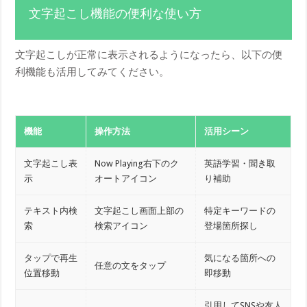
文字起こし機能の便利な使い方
文字起こしが正常に表示されるようになったら、以下の便
利機能も活用してみてください。
機能
操作方法
活用シーン
文字起こし表
Now Playing右下のク
英語学習・聞き取
示
オートアイコン
り補助
テキスト内検
文字起こし画面上部の
特定キーワードの
索
検索アイコン
登場箇所探し
タップで再生
気になる箇所への
任意の文をタップ
位置移動
即移動
引用してSNSや友人