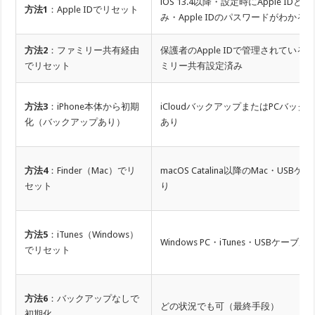
iOS 13.4以降・設定時にApple IDと
方法1
：Apple IDでリセット
み・Apple IDのパスワードがわかる
方法2
：ファミリー共有経由
保護者のApple IDで管理されている
でリセット
ミリー共有設定済み
方法3
：iPhone本体から初期
iCloudバックアップまたはPCバック
化（バックアップあり）
あり
方法4
：Finder（Mac）でリ
macOS Catalina以降のMac・USB
セット
り
方法5
：iTunes（Windows）
Windows PC・iTunes・USBケーブル
でリセット
方法6
：バックアップなしで
どの状況でも可（最終手段）
初期化