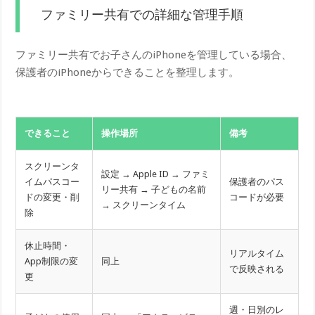
ファミリー共有での詳細な管理手順
ファミリー共有でお子さんのiPhoneを管理している場合、
保護者のiPhoneからできることを整理します。
できること
操作場所
備考
スクリーンタ
設定 → Apple ID → ファミ
イムパスコー
保護者のパス
リー共有 → 子どもの名前
ドの変更・削
コードが必要
→ スクリーンタイム
除
休止時間・
リアルタイム
App制限の変
同上
で反映される
更
週・日別のレ