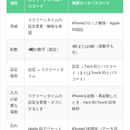
項目
画面ロックパスコード
スコード
スクリーンタイムの
iPhoneのロック解除・Apple
用途
設定変更・解除を保
ID認証
護
4桁または6桁（英数字も
桁数
4桁
の数字（固定）
可）
設定 → Face IDとパスコー
設定
設定 → スクリーンタ
ド（またはTouch IDとパス
場所
イム
コード）
入力
スクリーンタイムの
iPhoneを起動・再起動した
が必
設定を変更・オフに
とき、Face ID/Touch ID失
要な
するとき
敗時
場面
忘れ
Apple IDでリセット
iPhoneの初期化（データ消