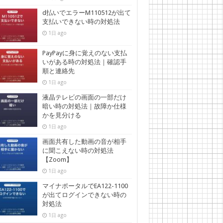
d払いでエラーM110512が出て
支払いできない時の対処法
1日 ago
PayPayに身に覚えのない支払
いがある時の対処法｜確認手
順と連絡先
1日 ago
液晶テレビの画面の一部だけ
暗い時の対処法｜故障か仕様
かを見分ける
1日 ago
画面共有した動画の音が相手
に聞こえない時の対処法
【Zoom】
1日 ago
マイナポータルでEA122-1100
が出てログインできない時の
対処法
1日 ago