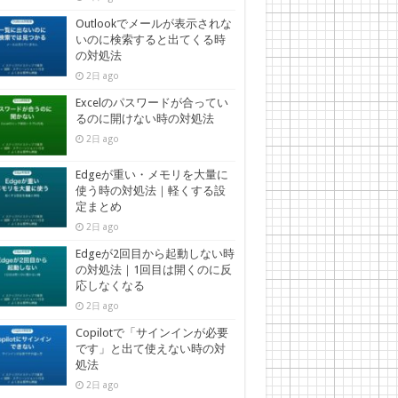
Outlookでメールが表示されな
いのに検索すると出てくる時
の対処法
2日 ago
Excelのパスワードが合ってい
るのに開けない時の対処法
2日 ago
Edgeが重い・メモリを大量に
使う時の対処法｜軽くする設
定まとめ
2日 ago
Edgeが2回目から起動しない時
の対処法｜1回目は開くのに反
応しなくなる
2日 ago
Copilotで「サインインが必要
です」と出て使えない時の対
処法
2日 ago