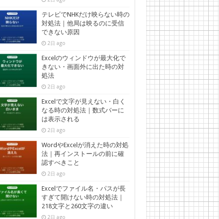
テレビでNHKだけ映らない時の
対処法｜他局は映るのに受信
できない原因
2日 ago
Excelのウィンドウが最大化で
きない・画面外に出た時の対
処法
2日 ago
Excelで文字が見えない・白く
なる時の対処法｜数式バーに
は表示される
2日 ago
WordやExcelが消えた時の対処
法｜再インストールの前に確
認すべきこと
2日 ago
Excelでファイル名・パスが長
すぎて開けない時の対処法｜
218文字と260文字の違い
2日 ago