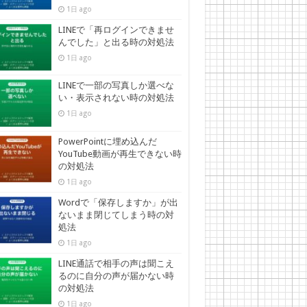
1日 ago
LINEで「再ログインできませ
んでした」と出る時の対処法
1日 ago
LINEで一部の写真しか選べな
い・表示されない時の対処法
1日 ago
PowerPointに埋め込んだ
YouTube動画が再生できない時
の対処法
1日 ago
Wordで「保存しますか」が出
ないまま閉じてしまう時の対
処法
1日 ago
LINE通話で相手の声は聞こえ
るのに自分の声が届かない時
の対処法
1日 ago