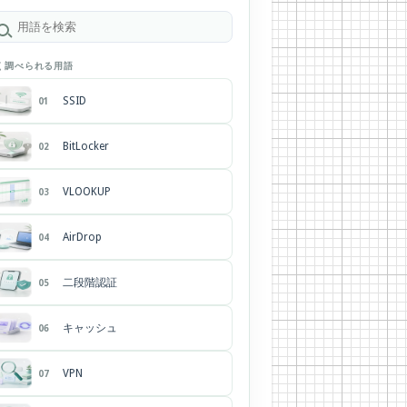
く調べられる用語
SSID
01
BitLocker
02
VLOOKUP
03
AirDrop
04
二段階認証
05
キャッシュ
06
VPN
07