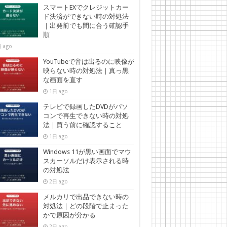
スマートEXでクレジットカー
ド決済ができない時の対処法
｜出発前でも間に合う確認手
順
 ago
YouTubeで音は出るのに映像が
映らない時の対処法｜真っ黒
な画面を直す
1日 ago
テレビで録画したDVDがパソ
コンで再生できない時の対処
法｜買う前に確認すること
1日 ago
Windows 11が黒い画面でマウ
スカーソルだけ表示される時
の対処法
2日 ago
メルカリで出品できない時の
対処法｜どの段階で止まった
かで原因が分かる
2日 ago