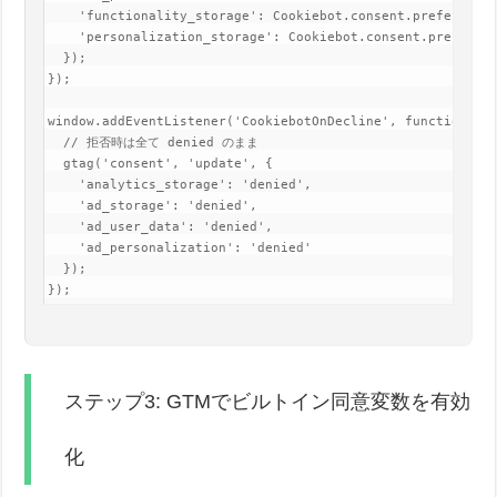
    'functionality_storage': Cookiebot.consent.preferences
    'personalization_storage': Cookiebot.consent.preferenc
  });

});

window.addEventListener('CookiebotOnDecline', function() {
  // 拒否時は全て denied のまま

  gtag('consent', 'update', {

    'analytics_storage': 'denied',

    'ad_storage': 'denied',

    'ad_user_data': 'denied',

    'ad_personalization': 'denied'

  });

});
ステップ3: GTMでビルトイン同意変数を有効
化