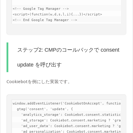
<!-- Google Tag Manager -->

<script>(function(w,d,s,l,i){...})</script>

<!-- End Google Tag Manager -->
ステップ2: CMPのコールバックで consent
update を呼び出す
Cookiebotを例にした実装です。
window.addEventListener('CookiebotOnAccept', function() {

  gtag('consent', 'update', {

    'analytics_storage': Cookiebot.consent.statistics ? 'g
    'ad_storage': Cookiebot.consent.marketing ? 'granted' 
    'ad_user_data': Cookiebot.consent.marketing ? 'granted
    'ad_personalization': Cookiebot.consent.marketing ? 'g