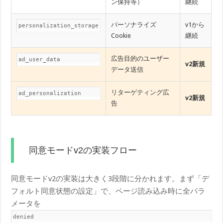
ン保持等）
継続
パーソナライズ
v1から
personalization_storage
Cookie
継続
広告目的のユーザー
ad_user_data
v2新規
データ送信
リターゲティング広
ad_personalization
v2新規
告
同意モードv2の実装フロー
同意モードv2の実装は大きく3段階に分かれます。まず「デ
フォルト同意状態の設定」で、ページ読み込み時に全パラ
メータを
denied