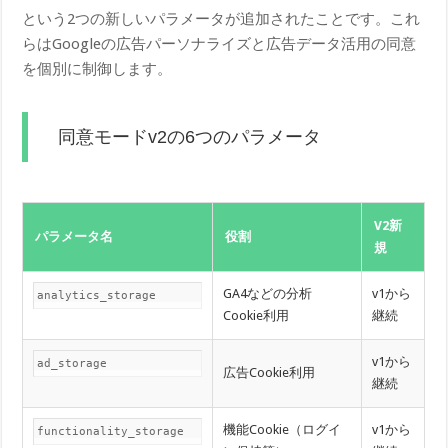
という2つの新しいパラメータが追加されたことです。これ
らはGoogleの広告パーソナライズと広告データ活用の同意
を個別に制御します。
同意モードv2の6つのパラメータ
V2新
パラメータ名
役割
規
GA4などの分析
v1から
analytics_storage
Cookie利用
継続
v1から
ad_storage
広告Cookie利用
継続
機能Cookie（ログイ
v1から
functionality_storage