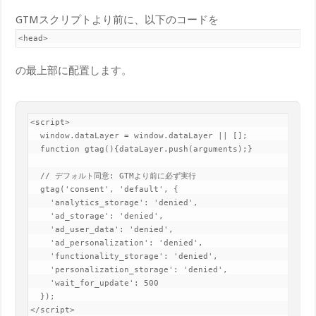
GTMスクリプトより前に、以下のコードを
<head>
の最上部に配置します。
<script>

  window.dataLayer = window.dataLayer || [];

  function gtag(){dataLayer.push(arguments);}

  // デフォルト同意: GTMより前に必ず実行

  gtag('consent', 'default', {

    'analytics_storage': 'denied',

    'ad_storage': 'denied',

    'ad_user_data': 'denied',

    'ad_personalization': 'denied',

    'functionality_storage': 'denied',

    'personalization_storage': 'denied',

    'wait_for_update': 500

  });

</script>
