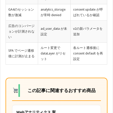
GA4のセッション
analytics_storage
consent update が呼
数が激減
が常時 denied
ばれているか確認
広告のコンバージ
ad_user_data が未
v2の新パラメータを
ョンが計測されな
設定
追加
い
ルート変更で
各ルート遷移後に
SPA でページ遷移
dataLayer がリセ
consent default を再
後に計測が止まる
ット
設定
この記事に関連するおすすめ商品
Webアナリティクス 実