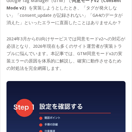
Google Tag Manager（GTM）で
同意モードv2（Consent
Mode v2）
を実装しようとしたとき、「タグが発火しな
い」「consent_update が記録されない」「GA4のデータが
消えた」といったエラーに直面したことはありませんか？
2024年3月からEU向けサービスでは同意モードv2への対応が
必須となり、2026年現在も多くのサイト運営者が実装トラ
ブルに悩んでいます。本記事では、GTM同意モードv2の実
装エラーの原因を体系的に解説し、確実に動作させるため
の対処法を完全網羅します。