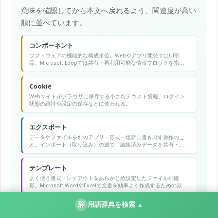
意味を確認してから本文へ戻れるよう、関連度が高い
順に並べています。
コンポーネント
ソフトウェアの機能的な構成単位。Webやアプリ開発ではUI部
品、Microsoft Loopでは共有・再利用可能な情報ブロックを指
す。
Cookie
Webサイトがブラウザに保存する小さなテキスト情報。ログイン
状態の維持や設定の保存などに使われる。
エクスポート
データやファイルを別のアプリ・形式・場所に書き出す操作のこ
と。インポート（取り込み）の逆で、編集済みデータを共有・保
存・移行できる形式に変換して出力する。
テンプレート
よく使う書式・レイアウトをあらかじめ設定したファイルの雛
形。Microsoft WordやExcelで文書を効率よく作成するための原型
ファイルで、毎回ゼロから作る手間を省く。
辞
用語辞典を検索
▲
ドキュメント