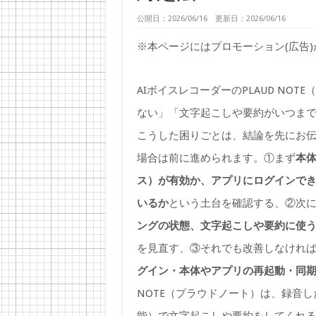
公開日：2026/06/16 更新日：2026/06/16
※本ページにはプロモーション(広告
AIボイスレコーダーのPLAUD NO
ない」「文字起こしや要約がいつま
こうした困りごとは、結論を先にお伝
場合は前に進められます。①まず
本体
ス）が有効か、アプリにログインできて
いるか
という土台を確認する、②次
ングの状態、文字起こしや要約に使
を見直す、③それでも改善しなけれ
グイン・本体やアプリの再起動・同
NOTE（プラウドノート）は、録音