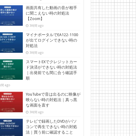
画面共有した動画の音が相手
に聞こえない時の対処法
【Zoom】
3時間 ago
マイナポータルでEA122-1100
が出てログインできない時の
対処法
3時間 ago
スマートEXでクレジットカー
ド決済ができない時の対処法
｜出発前でも間に合う確認手
順
間 ago
YouTubeで音は出るのに映像が
映らない時の対処法｜真っ黒
な画面を直す
3時間 ago
テレビで録画したDVDがパソ
コンで再生できない時の対処
法｜買う前に確認すること