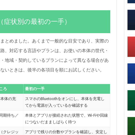
（症状別の最初の一手）
をまとめました。あくまで一般的な目安であり、実際の
経路、対応する言語やプランは、お使いの本体の世代・
ン・地域・契約しているプランによって異なる場合があ
しないときは、後半の各項目を順にお試しください。
ころ
最初の一手
th／本体の充
スマホのBluetoothをオンにし、本体を充電し
てから電源が入っているか確認する
同期待ち／
本体とアプリが接続された状態で、Wi-Fiや回線
につないだまましばらく待つ
（クレジッ
アプリで残りの分数やプランを確認し、安定し