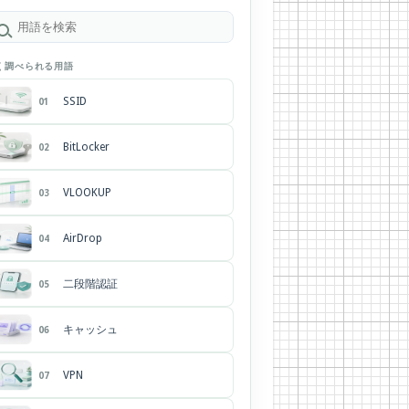
く調べられる用語
SSID
01
BitLocker
02
VLOOKUP
03
AirDrop
04
二段階認証
05
キャッシュ
06
VPN
07