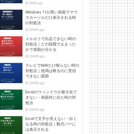
3時間 ago
Windows 11が黒い画面でマウ
スカーソルだけ表示される時
の対処法
20時間 ago
メルカリで出品できない時の
対処法｜どの段階で止まった
かで原因が分かる
20時間 ago
テレビでNHKだけ映らない時の
対処法｜他局は映るのに受信
できない原因
20時間 ago
Excelのウィンドウが最大化で
きない・画面外に出た時の対
処法
20時間 ago
Excelで文字が見えない・白く
なる時の対処法｜数式バーに
は表示される