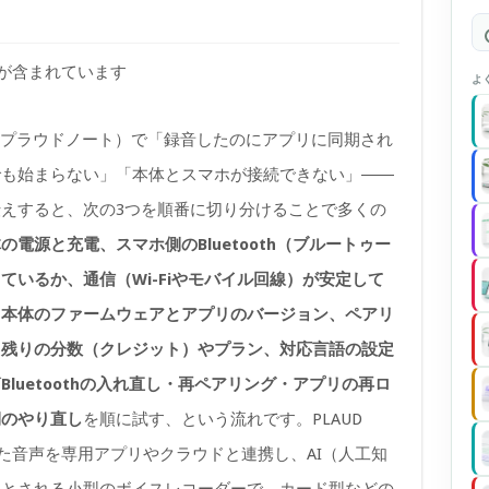
)が含まれています
よ
TE（プラウドノート）で「録音したのにアプリに同期され
でも始まらない」「本体とスマホが接続できない」――
えすると、次の3つを順番に切り分けることで多くの
の電源と充電、スマホ側のBluetooth（ブルートゥー
いるか、通信（Wi-Fiやモバイル回線）が安定して
に
本体のファームウェアとアプリのバージョン、ペアリ
う残りの分数（クレジット）やプラン、対応言語の設定
ば
Bluetoothの入れ直し・再ペアリング・アプリの再ロ
期のやり直し
を順に試す、という流れです。PLAUD
した音声を専用アプリやクラウドと連携し、AI（人工知