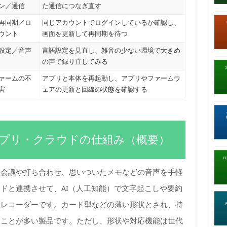
ン／通信
た通信につなぎ直す
再同期／ロ
同じアカウントでログインしているか確認し、
ウント
画面を更新して再同期を待つ
設定／音声
言語設定を見直し、雑音の少ない環境で大きめ
の声で録り直してみる
ァームの不
アプリと本体を再起動し、アプリやファームウ
害
ェアの更新と回線の状態を確認する
専用アプリ・クラウドの仕組み（概要）
）は、会議や打ち合わせ、思いついたメモなどの音声を手軽
ドと連携させて、AI（人工知能）で文字起こしや要約
スレコーダーです。カード型などの薄い形状とされ、持
ることが多い製品です。ただし、形状や対応機能は世代