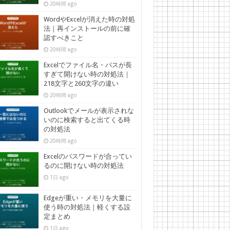
20時間 ago
WordやExcelが消えた時の対処
法｜再インストールの前に確
認すべきこと
20時間 ago
Excelでファイル名・パスが長
すぎて開けない時の対処法｜
218文字と260文字の違い
20時間 ago
Outlookでメールが表示されな
いのに検索すると出てくる時
の対処法
20時間 ago
Excelのパスワードが合ってい
るのに開けない時の対処法
1日 ago
Edgeが重い・メモリを大量に
使う時の対処法｜軽くする設
定まとめ
1日 ago