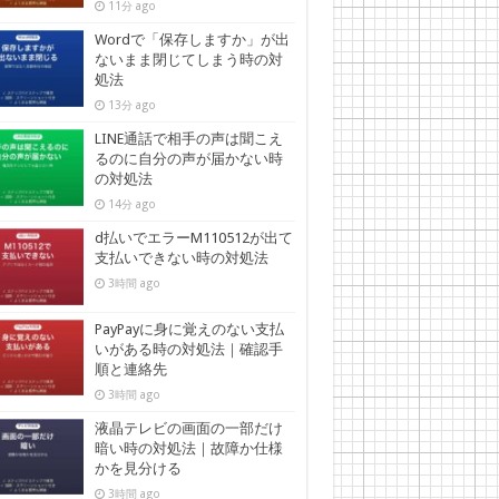
11分 ago
Wordで「保存しますか」が出
ないまま閉じてしまう時の対
処法
13分 ago
LINE通話で相手の声は聞こえ
るのに自分の声が届かない時
の対処法
14分 ago
d払いでエラーM110512が出て
支払いできない時の対処法
3時間 ago
PayPayに身に覚えのない支払
いがある時の対処法｜確認手
順と連絡先
3時間 ago
液晶テレビの画面の一部だけ
暗い時の対処法｜故障か仕様
かを見分ける
3時間 ago