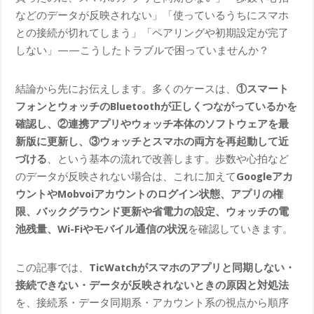
などのデータが反映されない」「使っているうちにスマホ
との接続が切れてしまう」「ペアリングや初期設定が完了
しない」——こうしたトラブルで困っていませんか？
結論から先にお伝えします。多くのケースは、
①スマート
フォンとウォッチのBluetoothが正しくつながっているかを
確認し、②連携アプリやウォッチ本体のソフトウェアを最
新版に更新し、③ウォッチとスマホの両方を再起動して近
づける
、という基本の流れで改善します。歩数や心拍など
のデータが反映されない場合は、これに加えて
Googleアカ
ウントやMobvoiアカウントのログイン状態、アプリの権
限、バックグラウンド更新や省電力の設定、ウォッチの電
池残量、Wi-Fiやモバイル通信の状況
を確認していきます。
この記事では、
TicWatchがスマホのアプリと同期しない・
接続できない・データが反映されないときの原因と対処法
を、接続系・データ同期系・アカウント系の視点から順序