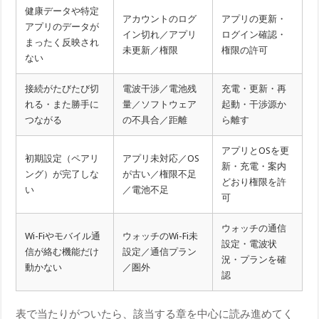
健康データや特定
アカウントのログ
アプリの更新・
アプリのデータが
イン切れ／アプリ
ログイン確認・
まったく反映され
未更新／権限
権限の許可
ない
接続がたびたび切
電波干渉／電池残
充電・更新・再
れる・また勝手に
量／ソフトウェア
起動・干渉源か
つながる
の不具合／距離
ら離す
アプリとOSを更
初期設定（ペアリ
アプリ未対応／OS
新・充電・案内
ング）が完了しな
が古い／権限不足
どおり権限を許
い
／電池不足
可
ウォッチの通信
Wi-Fiやモバイル通
ウォッチのWi-Fi未
設定・電波状
信が絡む機能だけ
設定／通信プラン
況・プランを確
動かない
／圏外
認
表で当たりがついたら、該当する章を中心に読み進めてく