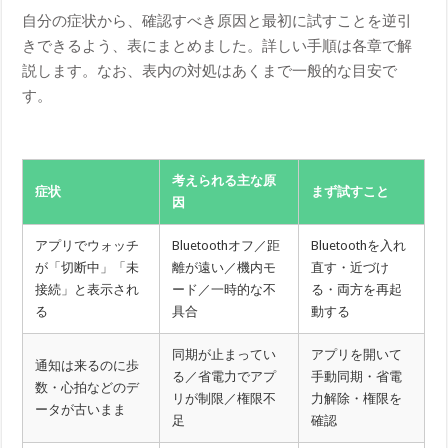
自分の症状から、確認すべき原因と最初に試すことを逆引
きできるよう、表にまとめました。詳しい手順は各章で解
説します。なお、表内の対処はあくまで一般的な目安で
す。
考えられる主な原
症状
まず試すこと
因
アプリでウォッチ
Bluetoothオフ／距
Bluetoothを入れ
が「切断中」「未
離が遠い／機内モ
直す・近づけ
接続」と表示され
ード／一時的な不
る・両方を再起
る
具合
動する
同期が止まってい
アプリを開いて
通知は来るのに歩
る／省電力でアプ
手動同期・省電
数・心拍などのデ
リが制限／権限不
力解除・権限を
ータが古いまま
足
確認