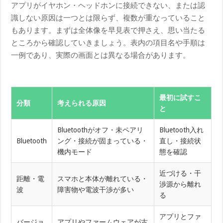
アプリがイヤホン・ヘッドホンに接続できない、または認
識しない原因は一つとは限らず、複数が重なっていること
もあります。まずは全体像を早見表で押さえ、思い当たる
ところから確認していきましょう。表内の項目名や手順は
一例であり、実際の画面とは異なる場合があります。
最初に試すこ
分類
考えられる原因
と
Bluetoothがオフ・未ペアリ
Bluetooth入れ
Bluetooth
ング・接続が固まっている・
直し・接続状
機内モード
態を確認
近づける・干
距離・電
スマホと本体が離れている・
渉源から離れ
波
障害物や電波干渉が多い
る
アプリとファ
バージョ
アプリやファームウェアが古