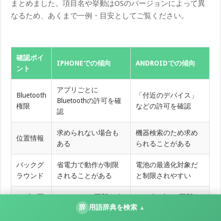
まとめました。項目名や挙動はOSのバージョンによって異
なるため、あくまで一例・目安としてご覧ください。
確認ポイ
IPHONEでの傾向
ANDROIDでの傾向
ント
アプリごとに
Bluetooth
「付近のデバイス」
Bluetoothの許可を確
権限
などの許可を確認
認
求められない場合も
機器検索のため求め
位置情報
ある
られることがある
バックグ
省電力で動作が制限
電池の最適化対象だ
ラウンド
されることがある
と制限されやすい
アプリ更
App Storeで更新を確
Google Playで更新を
辞
用語辞典を検索
新
認
確認
▲