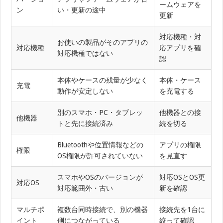
ームウェアを
ン
い・更新の途中
更新
対応機種・対
お使いの製品がそのアプリの
対応機種
応アプリを確
対応機種ではない
認
本体やケースの残量が少なく
本体・ケース
充電
動作が安定しない
を充電する
別のスマホ・PC・タブレッ
他機器との接
他機器
トと先に接続済み
続を切る
Bluetoothや位置情報などの
アプリの権限
権限
OS権限が許可されていない
を見直す
スマホやOSのバージョンが
対応OSとOS更
対応OS
対応範囲外・古い
新を確認
マルチポ
複数台同時接続で、別の機器
接続先を1台に
イント
側につながっている
絞って確認