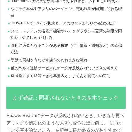
Bluetoothの接続状態が同期に与える影響と、入れ直しの考え方
ウォッチ本体やアプリのバージョン、電池残量が同期に関わる理
由
Huawei IDのログイン状態と、アカウントまわりの確認の仕方
スマートフォンの省電力機能やバックグラウンド更新の制限が同
期を止めてしまう仕組み
同期に必要となることがある権限（位置情報・通知など）の確認
方法
手動で同期をうながす操作のおおまかな流れ
他のヘルス連携サービスにデータが反映されないときの考え方
症状別にすぐ確認できる早見表と、よくある質問への回答
まず確認：同期されないときの基本チェック
Huawei Healthにデータが反映されないとき、いきなり再ペ
アリングや初期化のような大きな操作に進む前に、まずは
「ごく基本的なところ」を順番に確かめるのがおすすめで