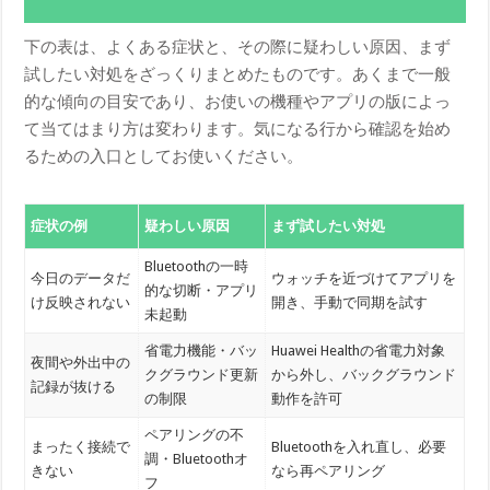
下の表は、よくある症状と、その際に疑わしい原因、まず
試したい対処をざっくりまとめたものです。あくまで一般
的な傾向の目安であり、お使いの機種やアプリの版によっ
て当てはまり方は変わります。気になる行から確認を始め
るための入口としてお使いください。
症状の例
疑わしい原因
まず試したい対処
Bluetoothの一時
今日のデータだ
ウォッチを近づけてアプリを
的な切断・アプリ
け反映されない
開き、手動で同期を試す
未起動
省電力機能・バッ
Huawei Healthの省電力対象
夜間や外出中の
クグラウンド更新
から外し、バックグラウンド
記録が抜ける
の制限
動作を許可
ペアリングの不
まったく接続で
Bluetoothを入れ直し、必要
調・Bluetoothオ
きない
なら再ペアリング
フ