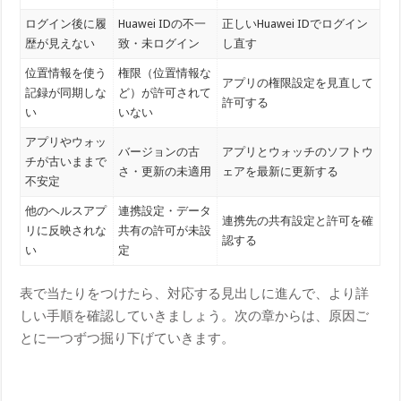
ログイン後に履
Huawei IDの不一
正しいHuawei IDでログイン
歴が見えない
致・未ログイン
し直す
位置情報を使う
権限（位置情報な
アプリの権限設定を見直して
記録が同期しな
ど）が許可されて
許可する
い
いない
アプリやウォッ
バージョンの古
アプリとウォッチのソフトウ
チが古いままで
さ・更新の未適用
ェアを最新に更新する
不安定
他のヘルスアプ
連携設定・データ
連携先の共有設定と許可を確
リに反映されな
共有の許可が未設
認する
い
定
表で当たりをつけたら、対応する見出しに進んで、より詳
しい手順を確認していきましょう。次の章からは、原因ご
とに一つずつ掘り下げていきます。