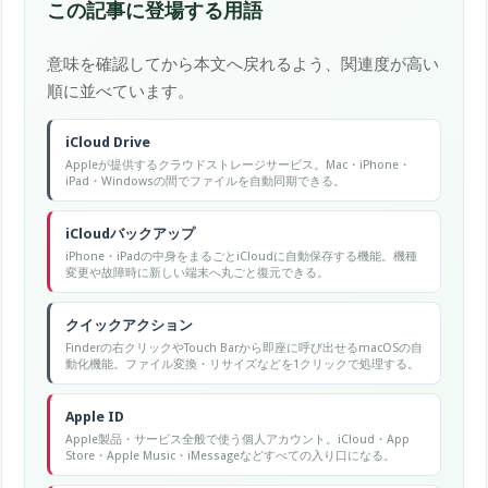
この記事に登場する用語
意味を確認してから本文へ戻れるよう、関連度が高い
順に並べています。
iCloud Drive
Appleが提供するクラウドストレージサービス。Mac・iPhone・
iPad・Windowsの間でファイルを自動同期できる。
iCloudバックアップ
iPhone・iPadの中身をまるごとiCloudに自動保存する機能。機種
変更や故障時に新しい端末へ丸ごと復元できる。
クイックアクション
Finderの右クリックやTouch Barから即座に呼び出せるmacOSの自
動化機能。ファイル変換・リサイズなどを1クリックで処理する。
Apple ID
Apple製品・サービス全般で使う個人アカウント。iCloud・App
Store・Apple Music・iMessageなどすべての入り口になる。