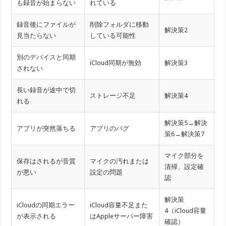
も録音が始まらない
れている
録音後にファイルが
削除フォルダに移動
解決策2
見当たらない
している可能性
別のデバイスと同期
iCloud同期が無効
解決策3
されない
長い録音が途中で切
ストレージ不足
解決策4
れる
解決策5→解決
アプリが突然落ちる
アプリのバグ
策6→解決策7
マイク部分を
保存はされるが音質
マイクの汚れまたは
清掃、設定確
が悪い
設定の問題
認
解決策
iCloudの同期エラー
iCloud容量不足また
4（iCloud容量
が表示される
はAppleサーバー障害
確認）