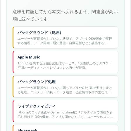
意味を確認してから本文へ戻れるよう、関連度が高い
順に並べています。
バックグラウンド（処理）
ユーザーが直接操作していない状態で、アプリやOSが裏側で実行
する処理。データ同期・通知受信・自動更新などが該当する。
Apple Music
Appleが提供する定額音楽配信サービス。1億曲以上のカタログ・
空間オーディオ・ハイレゾロスレス再生が特徴。
バックグラウンド処理
ユーザーが直接操作していない間もアプリやOSが裏で実行し続け
る処理。バッテリー消耗・データ通信・位置情報取得の主な原因
となります。
ライブアクティビティ
iPhoneのロック画面やDynamic Islandにリアルタイムで情報を表
示し続けるiOSの機能。アプリを開かなくても、スポーツのスコア
や配送状況などを常に確認できる。
Bluetooth