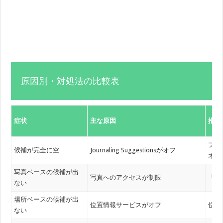
原因別・対処法の比較表
症状
主な原因
推奨
プラ
候補が完全に空
Journaling Suggestionsがオフ
オン
写真ベースの候補が出
写真へのアクセスが制限
「フ
ない
場所ベースの候補が出
位置情報サービスがオフ
位置
ない