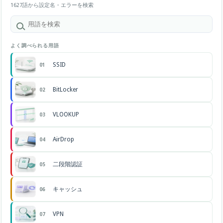
1627語から設定名・エラーを検索
よく調べられる用語
SSID
01
BitLocker
02
VLOOKUP
03
AirDrop
04
二段階認証
05
キャッシュ
06
VPN
07