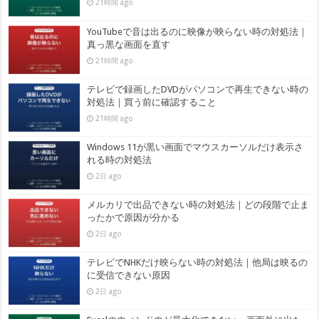
21時間 ago
YouTubeで音は出るのに映像が映らない時の対処法｜
真っ黒な画面を直す
21時間 ago
テレビで録画したDVDがパソコンで再生できない時の
対処法｜買う前に確認すること
21時間 ago
Windows 11が黒い画面でマウスカーソルだけ表示さ
れる時の対処法
2日 ago
メルカリで出品できない時の対処法｜どの段階で止ま
ったかで原因が分かる
2日 ago
テレビでNHKだけ映らない時の対処法｜他局は映るの
に受信できない原因
2日 ago