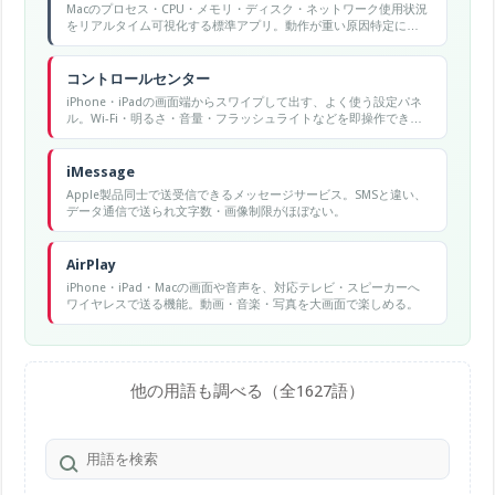
Macのプロセス・CPU・メモリ・ディスク・ネットワーク使用状況
をリアルタイム可視化する標準アプリ。動作が重い原因特定に使
う。
コントロールセンター
iPhone・iPadの画面端からスワイプして出す、よく使う設定パネ
ル。Wi-Fi・明るさ・音量・フラッシュライトなどを即操作でき
る。
iMessage
Apple製品同士で送受信できるメッセージサービス。SMSと違い、
データ通信で送られ文字数・画像制限がほぼない。
AirPlay
iPhone・iPad・Macの画面や音声を、対応テレビ・スピーカーへ
ワイヤレスで送る機能。動画・音楽・写真を大画面で楽しめる。
他の用語も調べる（全1627語）