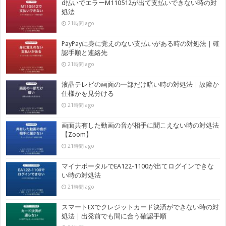
d払いでエラーM110512が出て支払いできない時の対
処法
21時間 ago
PayPayに身に覚えのない支払いがある時の対処法｜確
認手順と連絡先
21時間 ago
液晶テレビの画面の一部だけ暗い時の対処法｜故障か
仕様かを見分ける
21時間 ago
画面共有した動画の音が相手に聞こえない時の対処法
【Zoom】
21時間 ago
マイナポータルでEA122-1100が出てログインできな
い時の対処法
21時間 ago
スマートEXでクレジットカード決済ができない時の対
処法｜出発前でも間に合う確認手順