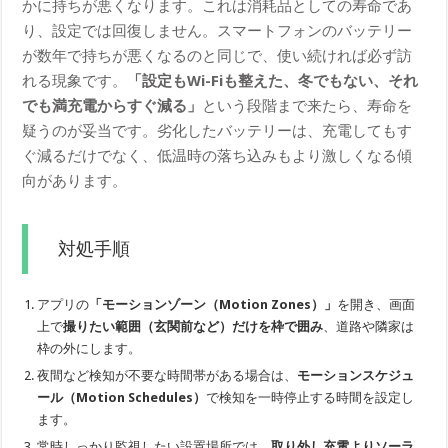
かに持ちが悪くなります。これは消耗品としての寿命であ
り、設定では回復しません。スマートフォンのバッテリー
が数年で持ちが悪くなるのと同じで、使い続ければ必ず訪
れる現象です。
「設定もWi-Fiも整えた、冬でもない、それ
でも満充電からすぐ減る」
という段階まで来たら、寿命を
疑うのが妥当です。劣化したバッテリーは、充電してもす
ぐ減るだけでなく、低温時の落ち込みもより激しくなる傾
向があります。
対処手順
アプリの
「モーションゾーン（Motion Zones）」
を開き、画面
上で
撮りたい範囲（玄関前など）だけを枠で囲み
、道路や隣家は
枠の外にします。
夜間など検知が不要な時間帯がある場合は、
モーションスケジュ
ール（Motion Schedules）
で検知を一時停止する時間を設定し
ます。
常時しっかり監視したい設置場所では、
取り外し充電よりソーラ