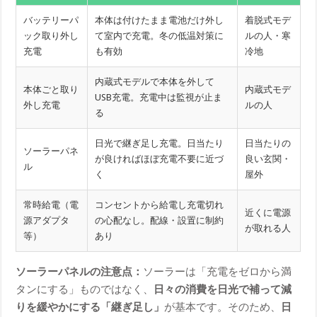
バッテリーパ
本体は付けたまま電池だけ外し
着脱式モデ
ック取り外し
て室内で充電。冬の低温対策に
ルの人・寒
充電
も有効
冷地
内蔵式モデルで本体を外して
本体ごと取り
内蔵式モデ
USB充電。充電中は監視が止ま
外し充電
ルの人
る
日光で継ぎ足し充電。日当たり
日当たりの
ソーラーパネ
が良ければほぼ充電不要に近づ
良い玄関・
ル
く
屋外
常時給電（電
コンセントから給電し充電切れ
近くに電源
源アダプタ
の心配なし。配線・設置に制約
が取れる人
等）
あり
ソーラーパネルの注意点：
ソーラーは「充電をゼロから満
タンにする」ものではなく、
日々の消費を日光で補って減
りを緩やかにする「継ぎ足し」
が基本です。そのため、
日