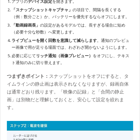
アプリの
デバイス設定
を開きます。
「スナップショットキャプチャ」
の項目で、間隔を長くする
（例：数分ごと）か、バッテリーを優先するならオフにします。
「動画録画長」
の設定があるモデルでは、長すぎる場合に短め
（必要十分な秒数）へ変更します。
ライブビューを開く回数を意識して減らします
。通知のプレビュ
ー画像で用が足りる場面では、わざわざ開かないようにします。
必要に応じて
リッチ通知（画像プレビュー）
をオフにし、テキス
ト通知のみに切り替えます。
つまずきポイント：
スナップショットをオフにすると、タ
イムラインの静止画は表示されなくなりますが、録画自体
は通常どおり残ります。「映像の記録」と「合間の静止
画」は別物だと理解しておくと、安心して設定を絞れま
す。