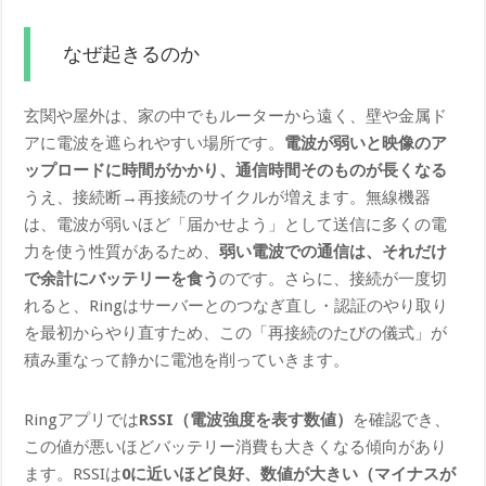
なぜ起きるのか
玄関や屋外は、家の中でもルーターから遠く、壁や金属ド
アに電波を遮られやすい場所です。
電波が弱いと映像のア
ップロードに時間がかかり、通信時間そのものが長くなる
うえ、接続断→再接続のサイクルが増えます。無線機器
は、電波が弱いほど「届かせよう」として送信に多くの電
力を使う性質があるため、
弱い電波での通信は、それだけ
で余計にバッテリーを食う
のです。さらに、接続が一度切
れると、Ringはサーバーとのつなぎ直し・認証のやり取り
を最初からやり直すため、この「再接続のたびの儀式」が
積み重なって静かに電池を削っていきます。
Ringアプリでは
RSSI（電波強度を表す数値）
を確認でき、
この値が悪いほどバッテリー消費も大きくなる傾向があり
ます。RSSIは
0に近いほど良好、数値が大きい（マイナスが