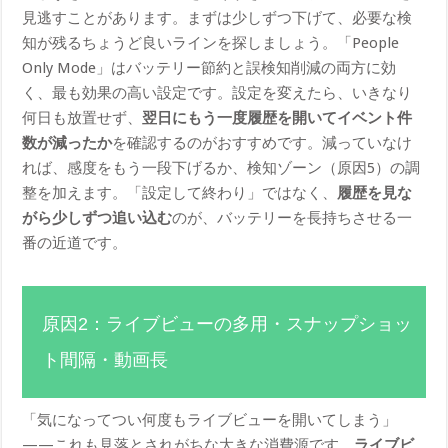
見逃すことがあります。まずは少しずつ下げて、必要な検
知が残るちょうど良いラインを探しましょう。「People
Only Mode」はバッテリー節約と誤検知削減の両方に効
く、最も効果の高い設定です。設定を変えたら、いきなり
何日も放置せず、
翌日にもう一度履歴を開いてイベント件
数が減ったか
を確認するのがおすすめです。減っていなけ
れば、感度をもう一段下げるか、検知ゾーン（原因5）の調
整を加えます。「設定して終わり」ではなく、
履歴を見な
がら少しずつ追い込む
のが、バッテリーを長持ちさせる一
番の近道です。
原因2：ライブビューの多用・スナップショッ
ト間隔・動画長
「気になってつい何度もライブビューを開いてしまう」
——これも見落とされがちな大きな消費源です。
ライブビ