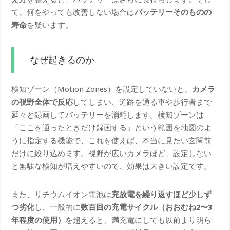
て、何をやっても改善しない場合は
バッテリーそのものの
寿命
を疑います。
なぜ起きるのか
検知ゾーン（Motion Zones）を設定していないと、
カメラ
の視野全体で反応
してしまい、道路を通る車や歩行者まで
延々と録画してバッテリーを消耗します。検知ゾーンは
「ここを通ったときだけ録画する」という範囲を地図のよ
うに指定する機能で、これを使えば、本当に見たい玄関前
だけに絞り込めます。視野が広いカメラほど、設定しない
と無駄な検知が増えやすいので、効果は大きい設定です。
また、リチウムイオン電池は
充放電を繰り返すほど少しず
つ劣化
し、一般的に
数百回の充電サイクル（おおむね2〜3
年程度の使用）
を超えると、満充電にしても以前より明ら