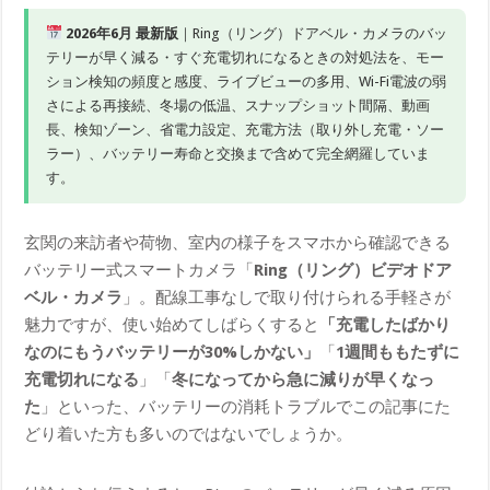
2026年6月 最新版
｜Ring（リング）ドアベル・カメラのバッ
テリーが早く減る・すぐ充電切れになるときの対処法を、モー
ション検知の頻度と感度、ライブビューの多用、Wi-Fi電波の弱
さによる再接続、冬場の低温、スナップショット間隔、動画
長、検知ゾーン、省電力設定、充電方法（取り外し充電・ソー
ラー）、バッテリー寿命と交換まで含めて完全網羅していま
す。
玄関の来訪者や荷物、室内の様子をスマホから確認できる
バッテリー式スマートカメラ「
Ring（リング）ビデオドア
ベル・カメラ
」。配線工事なしで取り付けられる手軽さが
魅力ですが、使い始めてしばらくすると
「充電したばかり
なのにもうバッテリーが30%しかない」
「
1週間ももたずに
充電切れになる
」「
冬になってから急に減りが早くなっ
た
」といった、バッテリーの消耗トラブルでこの記事にた
どり着いた方も多いのではないでしょうか。