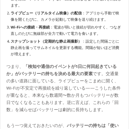
ます。
ライブビュー（リアルタイム映像）の配信
：アプリから手動で映
像を開くたびに、カメラが起動して映像を送り続けます。
Wi-Fiへの接続・再接続
：電波が弱いと接続が切れやすく、つなぎ
直しのたびに無線部が全力で動いて電力を食います。
スナップショット（定期的な静止画撮影）
：設定した間隔ごとに
静止画を撮ってサムネイルを更新する機能。間隔が短いほど消費
が増えます。
つまり、
「検知や通信のイベントが1日に何回起きている
か」がバッテリーの持ちを決める最大の要素
です。交通量
の多い道路に面している、ライブビューをこまめに開く、
Wi-Fiが不安定で再接続を繰り返している——こうした条件
が重なると、本来なら数週間〜数か月もつバッテリーが数
日でなくなることもあります。逆に言えば、これらの「回
数」を減らせばバッテリーは劇的に長持ちします。
もう一つ覚えておきたいのが、
バッテリーの持ちは「使い