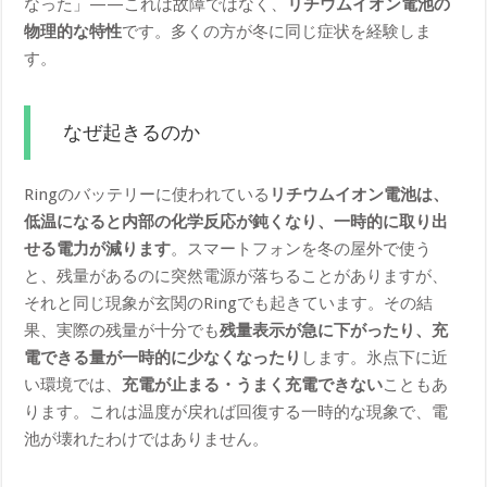
なった」——これは故障ではなく、
リチウムイオン電池の
物理的な特性
です。多くの方が冬に同じ症状を経験しま
す。
なぜ起きるのか
Ringのバッテリーに使われている
リチウムイオン電池は、
低温になると内部の化学反応が鈍くなり、一時的に取り出
せる電力が減ります
。スマートフォンを冬の屋外で使う
と、残量があるのに突然電源が落ちることがありますが、
それと同じ現象が玄関のRingでも起きています。その結
果、実際の残量が十分でも
残量表示が急に下がったり、充
電できる量が一時的に少なくなったり
します。氷点下に近
い環境では、
充電が止まる・うまく充電できない
こともあ
ります。これは温度が戻れば回復する一時的な現象で、電
池が壊れたわけではありません。