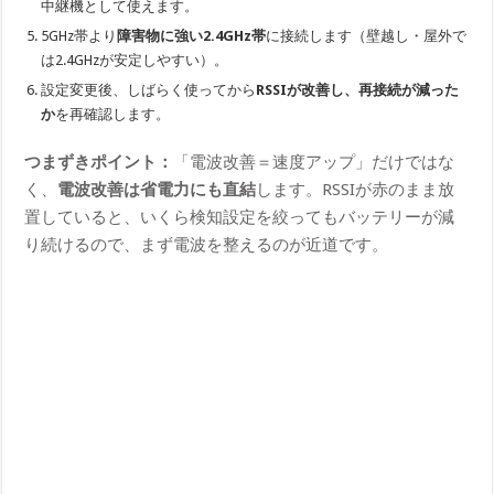
中継機として使えます。
5GHz帯より
障害物に強い2.4GHz帯
に接続します（壁越し・屋外で
は2.4GHzが安定しやすい）。
設定変更後、しばらく使ってから
RSSIが改善し、再接続が減った
か
を再確認します。
つまずきポイント：
「電波改善＝速度アップ」だけではな
く、
電波改善は省電力にも直結
します。RSSIが赤のまま放
置していると、いくら検知設定を絞ってもバッテリーが減
り続けるので、まず電波を整えるのが近道です。