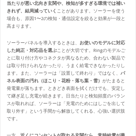
当たりが悪い北向き玄関や、検知が多すぎる環境では補い
きれず、結局減っていく
ことがあります。ソーラーを使う
場合も、原因1〜2の検知・通信設定を絞ると効果が一段と
高まります。
ソーラーパネルを導入するときは、
お使いのモデルに対応
した純正・対応品を選ぶ
ことが大切です。Ringのモデルご
とに取り付け方やコネクタが異なるため、合わない製品で
は取り付けられなかったり、うまく給電できなかったりし
ます。また、ソーラーは「設置して終わり」ではなく、
パ
ネル表面の汚れ（ほこり・花粉・落ち葉・雪）
がたまると
発電量が落ちます。ときどき表面を拭くだけでも、安定し
て継ぎ足し充電が続きます。日当たりと検知頻度のバラン
スが取れれば、ソーラーは「充電のためにはしごを出して
取り外す」という手間から解放してくれる、心強い選択肢
です。
一方、
近くにコンセントが取れる玄関なら、常時給電が最