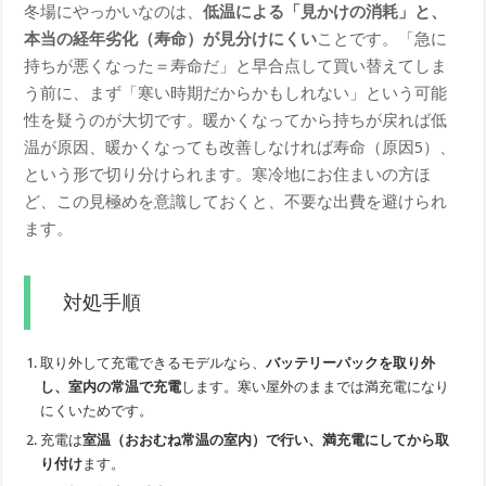
冬場にやっかいなのは、
低温による「見かけの消耗」と、
本当の経年劣化（寿命）が見分けにくい
ことです。「急に
持ちが悪くなった＝寿命だ」と早合点して買い替えてしま
う前に、まず「寒い時期だからかもしれない」という可能
性を疑うのが大切です。暖かくなってから持ちが戻れば低
温が原因、暖かくなっても改善しなければ寿命（原因5）、
という形で切り分けられます。寒冷地にお住まいの方ほ
ど、この見極めを意識しておくと、不要な出費を避けられ
ます。
対処手順
取り外して充電できるモデルなら、
バッテリーパックを取り外
し、室内の常温で充電
します。寒い屋外のままでは満充電になり
にくいためです。
充電は
室温（おおむね常温の室内）で行い、満充電にしてから取
り付け
ます。