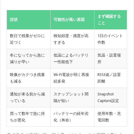
まず確認する
症状
可能性が高い原因
こと
数日で残量がゼロに
検知頻度・感度が高
1日のイベント
近づく
すぎる
件数
冬になってから急に
低温によるバッテリ
気温・設置場
減りが早い
ー性能低下
所
映像がカクつき残量
Wi-Fi電波が弱く再接
RSSI値／設置
も減る
続多発
距離
通知が来る前から減
スナップショット間
Snapshot
っている
隔が短い
Capture設定
買って数年で急に持
バッテリーの経年劣
使用年数・充
ちが悪化
化（寿命）
電回数