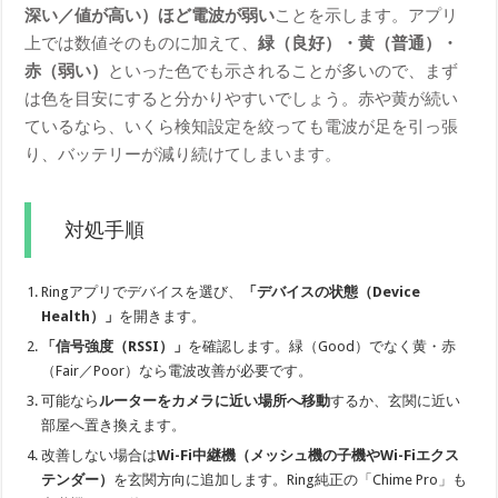
深い／値が高い）ほど電波が弱い
ことを示します。アプリ
上では数値そのものに加えて、
緑（良好）・黄（普通）・
赤（弱い）
といった色でも示されることが多いので、まず
は色を目安にすると分かりやすいでしょう。赤や黄が続い
ているなら、いくら検知設定を絞っても電波が足を引っ張
り、バッテリーが減り続けてしまいます。
対処手順
Ringアプリでデバイスを選び、
「デバイスの状態（Device
Health）」
を開きます。
「信号強度（RSSI）」
を確認します。緑（Good）でなく黄・赤
（Fair／Poor）なら電波改善が必要です。
可能なら
ルーターをカメラに近い場所へ移動
するか、玄関に近い
部屋へ置き換えます。
改善しない場合は
Wi-Fi中継機（メッシュ機の子機やWi-Fiエクス
テンダー）
を玄関方向に追加します。Ring純正の「Chime Pro」も