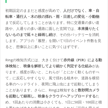
初期設定のままだと感度が高めで、
人だけでなく、車・自
転車・通行人・木の枝の揺れ・雨・日差しの変化・小動物
まで反応してしまうことがあります。特に交通量の多い道
路や、人通りの多い通路に面した玄関では、
本来撮りたく
ないものまで延々と録画し続け
、その分バッテリーを消耗
します。アプリの「履歴」を開いて1日のイベント件数を見
ると、想像以上に多いことに気づくはずです。
Ringの検知方式には、大きく分けて
赤外線（PIR）による動
体検知
と、
映像を解析してより細かく判定する仕組み
があ
ります。感度が高いと、これらが「とにかく動くものすべ
て」に反応しやすくなり、風で揺れる植木や、道路を横切
る車のヘッドライト、夜間に飛ぶ虫にまで起動してしまう
ことがあります。さらに、Ringは検知すると
数秒間カメラ
を起動して録画し、映像をクラウドへアップロードする
た
め、1回あたりの消費は小さくても、1日に50回・100回と積