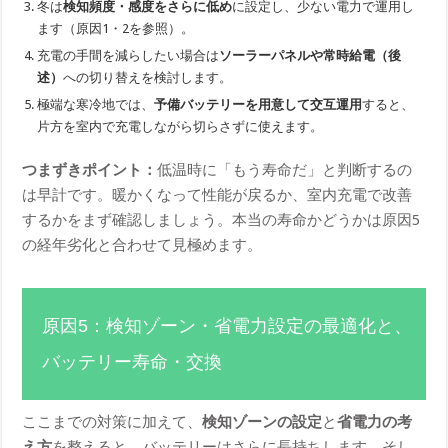
冬は
検知頻度・感度をさらに低め
に設定し、少ない電力で運用し
ます（原因1・2を参照）。
充電の手間を減らしたい場合は
ソーラーパネルや常時給電（後
述）
への切り替えを検討します。
極端な寒冷地では、
予備バッテリーを用意して交互運用
すると、
片方を室内で充電しながら切らさずに使えます。
つまずきポイント：
低温時に「もう寿命だ」と判断するの
は早計です。暖かくなって性能が戻るか、室内充電で改善
するかをまず確認しましょう。本当の寿命かどうかは原因5
の経年劣化と合わせて見極めます。
原因5：検知ゾーン・省電力設定の最適化と、
バッテリー寿命・交換
ここまでの対策に加えて、
検知ゾーンの設定
と
省電力の考
え方
を整えると、バッテリーはさらに長持ちします。そし