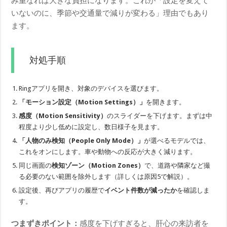
み重なれば大きな負担になります。これが「設定を変えて
いないのに、季節や交通量で減りが変わる」理由でもあり
ます。
対処手順
Ringアプリを開き、対象のデバイスを選びます。
「モーション設定（Motion Settings）」
を開きます。
感度（Motion Sensitivity）
のスライダーを下げます。まずは中
程度より少し低めに設定し、数日様子を見ます。
「人物のみ検知（People Only Mode）」
が選べるモデルでは、
これをオンにします。車や動物への反応が大きく減ります。
同じ画面の
検知ゾーン（Motion Zones）
で、道路や隣家など撮
る必要のない範囲を除外します（詳しくは原因5で解説）。
設定後、再びアプリの履歴で
イベント件数が減ったか
を確認しま
す。
つまずきポイント：
感度を下げすぎると、肝心の来訪者を