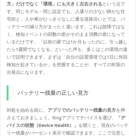
方」だけでなく「環境」にも大きく左右される
という点で
す。同じモデル・同じ設定でも、人通りの少ない静かな住
宅街と、人や車がひっきりなしに通る道路沿いとでは、バ
ッテリーの減り方がまったく違います。これは故障ではな
く、検知イベントの回数の差がそのまま消費の差になって
いるだけです。「以前の家では1か月もったのに、引っ越し
たら1週間でなくなる」といった声も、多くはこの環境の違
いで説明できます。まずは「自分の設置環境では1日に何回
検知が起きているか」を把握することが、すべての対策の
出発点になります。
バッテリー残量の正しい見方
対処を始める前に、
アプリでのバッテリー残量の見方
を押
さえておきましょう。Ringアプリでデバイスを選び、
「デ
バイスの状態（Device Health）」
を開くと、現在のバッテ
リー残量がパーセント表示で確認できます。ここで注意し