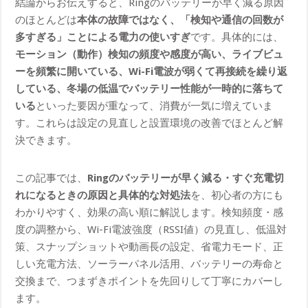
結論からお伝えすると、Ringのバッテリーが早く減る原因
のほとんどは
本体の故障ではなく、「検知や通信の回数が
多すぎる」ことによる電力の使いすぎ
です。具体的には、
モーション（動作）検知の頻度や感度が高い、ライブビュ
ーを頻繁に開いている、Wi-Fi電波が弱くて再接続を繰り返
している、冬場の低温でバッテリー性能が一時的に落ちて
いる
といった要因が重なって、消費が一気に増えていま
す。これらは設定の見直しと設置環境の改善でほとんど解
決できます。
この記事では、
Ringのバッテリーが早く減る・すぐ充電切
れになるときの原因と具体的な対処法
を、初心者の方にも
わかりやすく、効果の高い順に解説します。検知頻度・感
度の調整から、Wi-Fi電波強度（RSSI値）の見直し、低温対
策、スナップショットや動画長の設定、省電力モード、正
しい充電方法、ソーラーパネル活用、バッテリーの寿命と
交換まで、つまずきポイントを先回りして丁寧にカバーし
ます。