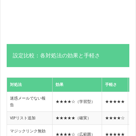
設定比較：各対処法の効果と手軽さ
対処法
効果
手軽さ
デ
迷惑メールでない報
効
★★★★☆（学習型）
★★★★★
告
り
VIPリスト追加
★★★★★（確実）
★★★★☆
V
マジックリンク無効
★★★★☆（広範囲）
★★★★★
便