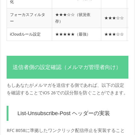
化
フォーカスフィルタ
★★★☆☆（状況依
★★★☆☆
フ
ー
存）
iCloudルール設定
★★★★★（最強）
★★★☆☆
i
送信者側の設定確認（メルマガ管理者向け）
もしあなたがメルマガを送信する側であれば、以下の設定
を確認することでiOS 26での誤分類を防ぐことができます。
List-Unsubscribe-Post ヘッダーの実装
RFC 8058に準拠したワンクリック配信停止を実装すること