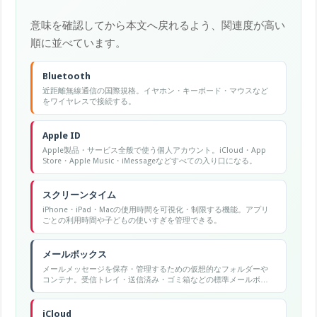
意味を確認してから本文へ戻れるよう、関連度が高い
順に並べています。
Bluetooth
近距離無線通信の国際規格。イヤホン・キーボード・マウスなど
をワイヤレスで接続する。
Apple ID
Apple製品・サービス全般で使う個人アカウント。iCloud・App
Store・Apple Music・iMessageなどすべての入り口になる。
スクリーンタイム
iPhone・iPad・Macの使用時間を可視化・制限する機能。アプリ
ごとの利用時間や子どもの使いすぎを管理できる。
メールボックス
メールメッセージを保存・管理するための仮想的なフォルダーや
コンテナ。受信トレイ・送信済み・ゴミ箱などの標準メールボッ
クスのほか、ユーザーが自作したカスタムメールボックスもあり
ます。Macのメールアプリでは「メールボックスの再構築」で問題
を解消できます。
iCloud