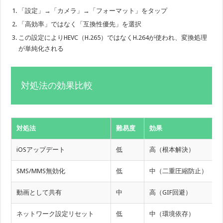
「設定」→「カメラ」→「フォーマット」をタップ
「高効率」ではなく「互換性優先」を選択
この設定によりHEVC（H.265）ではなくH.264が使われ、変換処理
が単純化される
対処法の効果比較
対処法
難易度
効果
iOSアップデート
低
高（根本解決）
SMS/MMS無効化
低
中（二重圧縮防止）
動画として共有
中
高（GIF回避）
ネットワーク設定リセット
低
中（環境依存）