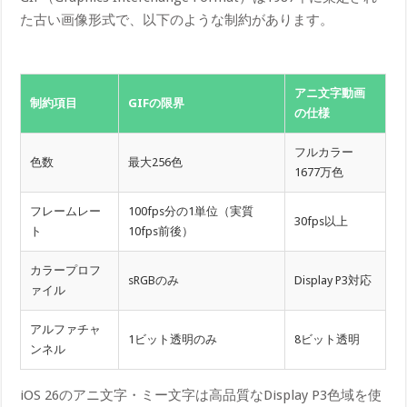
た古い画像形式で、以下のような制約があります。
アニ文字動画
制約項目
GIFの限界
の仕様
フルカラー
色数
最大256色
1677万色
フレームレー
100fps分の1単位（実質
30fps以上
ト
10fps前後）
カラープロフ
sRGBのみ
Display P3対応
ァイル
アルファチャ
1ビット透明のみ
8ビット透明
ンネル
iOS 26のアニ文字・ミー文字は高品質なDisplay P3色域を使