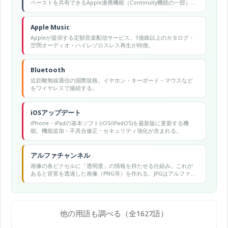
ペーストを共有できるApple連携機能（Continuity機能の一部）。
MacでコピーしたテキストをiPhoneでそのまま貼り付けられる。
Apple Music
Appleが提供する定額音楽配信サービス。1億曲以上のカタログ・
空間オーディオ・ハイレゾロスレス再生が特徴。
Bluetooth
近距離無線通信の国際規格。イヤホン・キーボード・マウスなど
をワイヤレスで接続する。
iOSアップデート
iPhone・iPadの基本ソフト(iOS/iPadOS)を最新版に更新する機
能。機能追加・不具合修正・セキュリティ強化が含まれる。
アルファチャンネル
画像の各ピクセルに「透明度」の情報を持たせる仕組み。これが
あると背景を透過した画像（PNG等）を作れる。JPGはアルファチ
ャンネルに非対応で透明を保存できない。
他の用語も調べる（全1627語）