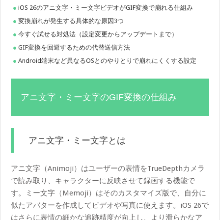
iOS 26のアニ文字・ミー文字ビデオがGIF変換で崩れる仕組み
変換崩れが発生する具体的な原因3つ
今すぐ試せる対処法（設定変更からアップデートまで）
GIF変換を回避するための代替送信方法
Android端末など異なるOSとのやりとりで崩れにくくする設定
アニ文字・ミー文字のGIF変換の仕組み
アニ文字・ミー文字とは
アニ文字（Animoji）はユーザーの表情をTrueDepthカメラ
で読み取り、キャラクターに反映させて録画する機能で
す。ミー文字（Memoji）はそのカスタマイズ版で、自分に
似たアバターを作成してビデオや写真に使えます。iOS 26で
はさらに表情の細かな追跡精度が向上し、より滑らかなア