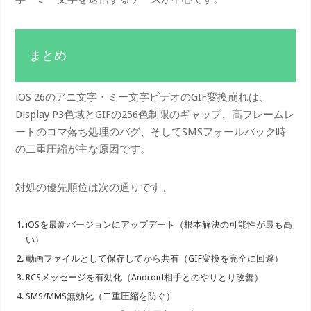
まとめ
iOS 26のアニ文字・ミー文字ビデオのGIF変換崩れは、
Display P3色域とGIFの256色制限のギャップ、高フレームレ
ートのコマ落ち処理のバグ、そしてSMSフォールバック時
の二重圧縮が主な原因です。
対処の優先順位は次の通りです。
iOSを最新バージョンにアップデート（根本解決の可能性が最も高
い）
動画ファイルとして保存してから共有（GIF変換を完全に回避）
RCSメッセージを有効化（Android相手とのやりとり改善）
SMS/MMS無効化（二重圧縮を防ぐ）