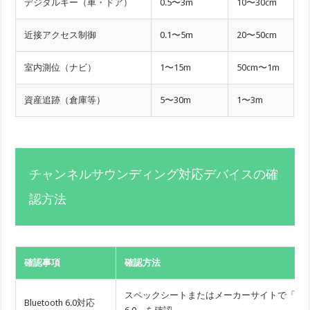
デジタルキー（車・ドア）
0.5〜3m
10〜30cm
近接アクセス制御
0.1〜5m
20〜50cm
室内測位（ナビ）
1〜15m
50cm〜1m
資産追跡（倉庫等）
5〜30m
1〜3m
チャンネルサウンディング対応デバイスの確
認方法
確認事項
確認方法
スペックシートまたはメーカーサイトで「Bluet
Bluetooth 6.0対応