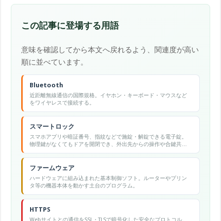
この記事に登場する用語
意味を確認してから本文へ戻れるよう、関連度が高い
順に並べています。
Bluetooth
近距離無線通信の国際規格。イヤホン・キーボード・マウスなど
をワイヤレスで接続する。
スマートロック
スマホアプリや暗証番号、指紋などで施錠・解錠できる電子錠。
物理鍵がなくてもドアを開閉でき、外出先からの操作や合鍵共有
もできる。
ファームウェア
ハードウェアに組み込まれた基本制御ソフト。ルーターやプリン
タ等の機器本体を動かす土台のプログラム。
HTTPS
Webサイトとの通信をSSL・TLSで暗号化した安全なプロトコル。