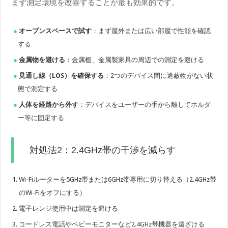
まず測定環境を改善することが最も効果的です。
オープンスペースで試す
：まず屋外または広い部屋で性能を確認
する
金属物を避ける
：金属棚、金属製家具の周辺での測定を避ける
見通し線（LOS）を確保する
：2つのデバイス間に遮蔽物がない状
態で測定する
人体を経路から外す
：デバイスをユーザーの手から離してホルダ
ー等に固定する
対処法2：2.4GHz帯の干渉を減らす
Wi-Fiルーターを5GHz帯または6GHz帯専用に切り替える（2.4GHz帯
のWi-Fiをオフにする）
電子レンジ使用中は測定を避ける
コードレス電話やベビーモニターなど2.4GHz帯機器を遠ざける