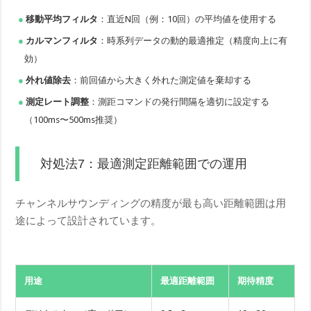
移動平均フィルタ
：直近N回（例：10回）の平均値を使用する
カルマンフィルタ
：時系列データの動的最適推定（精度向上に有
効）
外れ値除去
：前回値から大きく外れた測定値を棄却する
測定レート調整
：測距コマンドの発行間隔を適切に設定する
（100ms〜500ms推奨）
対処法7：最適測定距離範囲での運用
チャンネルサウンディングの精度が最も高い距離範囲は用
途によって設計されています。
用途
最適距離範囲
期待精度