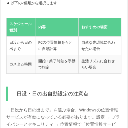
以下の2種類から選択します
スケジュール
内容
おすすめの場面
種別
日没から日の
PCの位置情報をもと
自然な光環境に合わ
出まで
に自動計算
せたい場合
開始・終了時刻を手動
生活リズムに合わせ
カスタム時間
で指定
たい場合
日没・日の出自動設定の注意点
「日没から日の出まで」を選ぶ場合、Windowsの位置情報
サービスが有効になっている必要があります。設定 → プラ
イバシーとセキュリティ → 位置情報で「位置情報サービ