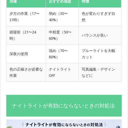
用途
おすすめ強度
特徴
夕方の作業（17〜
弱め（30〜
色が変わりすぎず自
21時）
40%）
然
就寝前（21〜24
中程度（50〜
バランスが良い
時）
60%）
強め（70〜
ブルーライトを大幅
深夜の使用
80%）
カット
色の正確さが必要な
ナイトライト
写真編集・デザイン
作業
OFF
などに
ナイトライトが有効にならないときの対処法