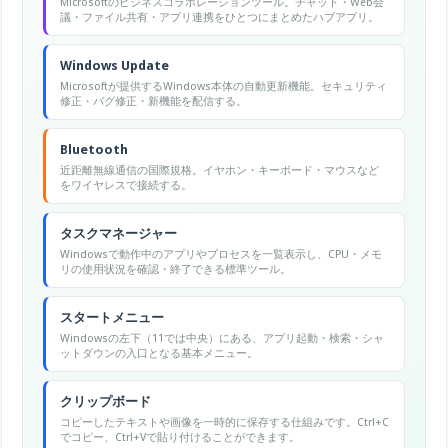
Microsoftのビジネスコラボレーションツール。チャット・Web会
議・ファイル共有・アプリ連携をひとつにまとめたハブアプリ。
Windows Update
Microsoftが提供するWindows本体の自動更新機能。セキュリティ
修正・バグ修正・新機能を配信する。
Bluetooth
近距離無線通信の国際規格。イヤホン・キーボード・マウスなど
をワイヤレスで接続する。
タスクマネージャー
Windowsで動作中のアプリやプロセスを一覧表示し、CPU・メモ
リの使用状況を確認・終了できる標準ツール。
スタートメニュー
Windowsの左下（11では中央）にある、アプリ起動・検索・シャ
ットダウンの入口となる基本メニュー。
クリップボード
コピーしたテキストや画像を一時的に保存する仕組みです。Ctrl+C
でコピー、Ctrl+Vで貼り付けることができます。