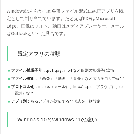
Windowsはあらかじめ各種ファイル形式に純正アプリを既
定として割り当てています。たとえばPDFはMicrosoft
Edge、画像はフォト、動画はメディアプレーヤー、メール
はOutlookといった具合です。
既定アプリの種類
ファイル拡張子別
：.pdf, .jpg, .mp4 など個別の拡張子に対応
ファイル種別
：「画像」「動画」「音楽」など大カテゴリで設定
プロトコル別
：mailto:（メール）、http:/https:（ブラウザ）、tel:
（電話）など
アプリ別
：あるアプリが対応する全形式を一括設定
Windows 10とWindows 11の違い