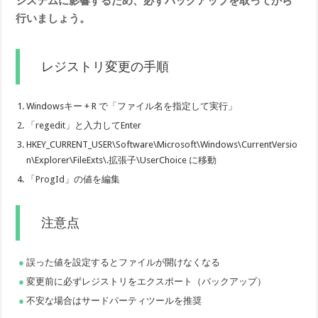
システムに影響するため、必ずバックアップを取ってから
行いましょう。
レジストリ変更の手順
Windowsキー + R で「ファイル名を指定して実行」
「regedit」と入力してEnter
HKEY_CURRENT_USER\Software\Microsoft\Windows\CurrentVersio
n\Explorer\FileExts\.拡張子\UserChoice に移動
「ProgId」の値を編集
注意点
誤った値を設定するとファイルが開けなくなる
変更前に必ずレジストリをエクスポート（バックアップ）
不安な場合はサードパーティツールを推奨