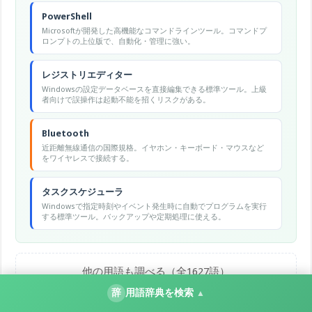
PowerShell
Microsoftが開発した高機能なコマンドラインツール。コマンドプ
ロンプトの上位版で、自動化・管理に強い。
レジストリエディター
Windowsの設定データベースを直接編集できる標準ツール。上級
者向けで誤操作は起動不能を招くリスクがある。
Bluetooth
近距離無線通信の国際規格。イヤホン・キーボード・マウスなど
をワイヤレスで接続する。
タスクスケジューラ
Windowsで指定時刻やイベント発生時に自動でプログラムを実行
する標準ツール。バックアップや定期処理に使える。
他の用語も調べる（全1627語）
辞
用語辞典を検索
▲