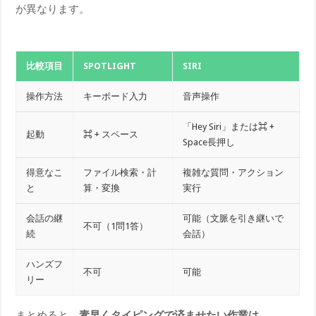
が異なります。
比較項目
SPOTLIGHT
SIRI
操作方法
キーボード入力
音声操作
「Hey Siri」または⌘ +
起動
⌘ + スペース
Space長押し
得意なこ
ファイル検索・計
複雑な質問・アクション
と
算・変換
実行
会話の継
可能（文脈を引き継いで
不可（1問1答）
続
会話）
ハンズフ
不可
可能
リー
まとめると、
素早くタイピングで済ませたい作業は