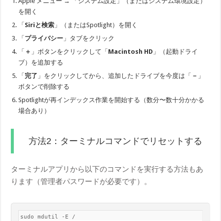
Apple メニュー → 「システム設定」（またはシステム環境設定）
を開く
「
Siriと検索
」（またはSpotlight）を開く
「
プライバシー
」タブをクリック
「
＋
」ボタンをクリックして「
Macintosh HD
」（起動ドライ
ブ）を追加する
「
完了
」をクリックしてから、追加したドライブを今度は「
－
」
ボタンで削除する
Spotlightが再インデックス作業を開始する（数分〜数十分かかる
場合あり）
方法2：ターミナルコマンドでリセットする
ターミナルアプリから以下のコマンドを実行する方法もあ
ります（管理者パスワードが必要です）。
sudo mdutil -E /