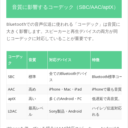
音質に影響するコーデック（SBC/AAC/aptX）
Bluetoothでの音声伝送に使われる「コーデック」は音質に
大きく影響します。スピーカーと再生デバイスの両方が同
じコーデックに対応していることが重要です。
コーデッ
音質
対応デバイス
特徴
ク
全てのBluetoothデバイ
SBC
標準
Bluetooth標準
ス
AAC
高め
iPhone・Mac・iPad
iPhoneで最も音質
aptX
高い
多くのAndroid・PC
低遅延で高音質。apt
最高レベ
ハイレゾ伝送対応。
LDAC
Sony製品・Android
ル
れる