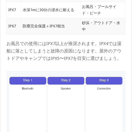
お風呂・プールサイ
IPX7
水深1mに30分の浸水に耐える
ド・ビーチ
砂浜・アウトドア・水
IP67
防塵完全保護＋IPX7相当
中
お風呂での使用にはIPX7以上が推奨されます。IPX4では湯
船に落としてしまうと故障の原因になります。屋外のアウ
トドアやキャンプではIPX5〜IPX7を目安に選びましょう。