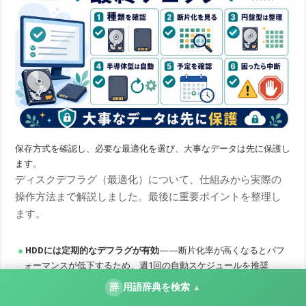
保存方式を確認し、必要な最適化を選び、大事なデータは先に保護し
ます。
ディスクデフラグ（最適化）について、仕組みから実際の
操作方法まで解説しました。最後に重要ポイントを整理し
ます。
HDDには定期的なデフラグが有効
——断片化率が高くなるとパフ
ォーマンスが低下するため、週1回の自動スケジュールを推奨
SSDにデフラグは不要
——SSDにはTRIMが機能しており、
辞
用語辞典を検索
▲
Windowsが自動的に適切な最適化を選択する