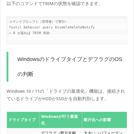
以下のコマンドでTRIMの状態を確認できます。
コマンドプロンプト（管理者）で実行:

fsutil behavior query DisableDeleteNotify

→ 0 が返れば TRIM 有効
WindowsのドライブタイプとデフラグのOS
の判断
Windows 10 / 11の「ドライブの最適化」機能は、接続され
ているドライブがHDDかSSDかを自動判別します。
Windowsが行う最適
ドライブタイプ
断片化への影響
化
デフラグ（断片化解
大きい（パフォーマン