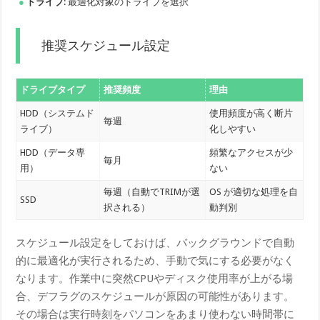
ドライブ
: 最適化対象のドライブを選択
推奨スケジュール設定
ドライブタイプ
推奨頻度
理由
HDD（システムド
使用頻度が高く断片
毎週
ライブ）
化しやすい
HDD（データ専
頻繁なアクセスが少
毎月
用）
ない
毎週（自動でTRIMが選
OS が適切な処理を自
SSD
択される）
動判別
スケジュール設定をしておけば、バックグラウンドで自動
的に最適化が実行されるため、手動で気にする必要がなく
なります。作業中に突然CPUやディスク使用率が上がる場
合、デフラグのスケジュールが原因の可能性があります。
その場合は実行時刻をパソコンをあまり使わない時間帯に