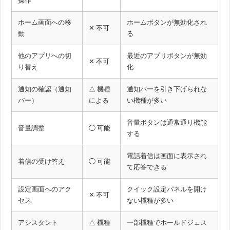
操作
ホーム画面への移
ホームボタンが無効化され
✕ 不可
動
る
他のアプリへの切
最近のアプリボタンが無効
✕ 不可
り替え
化
通知の確認（通知
△ 機種
通知バーを引き下げられな
バー）
による
い機種が多い
音量ボタンは通常通り機能
音量調整
◯ 可能
する
電話着信は画面に表示され
着信の受け答え
◯ 可能
て応答できる
設定画面へのアク
クイック設定パネルを開け
✕ 不可
セス
ない機種が多い
アシスタント
△ 機種
一部機種でホールドジェス