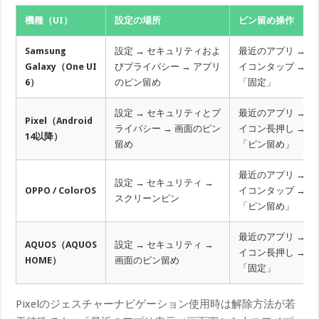
機種（UI）
設定の場所
ピン留め操作
Samsung
設定 → セキュリティおよ
最近のアプリ → ア
Galaxy（One UI
びプライバシー → アプリ
イコンタップ →
6）
のピン留め
「固定」
設定 → セキュリティとプ
最近のアプリ → ア
Pixel（Android
ライバシー → 画面のピン
イコン長押し →
14以降）
留め
「ピン留め」
最近のアプリ → ア
設定 → セキュリティ →
OPPO / ColorOS
イコンタップ →
スクリーンピン
「ピン留め」
最近のアプリ → ア
AQUOS（AQUOS
設定 → セキュリティ →
イコン長押し →
HOME）
画面のピン留め
「固定」
Pixelのジェスチャーナビゲーション使用時は解除方法が若