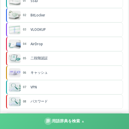
SSID
01
BitLocker
02
VLOOKUP
03
AirDrop
04
二段階認証
05
キャッシュ
06
VPN
07
パスワード
08
すべての用語を見る →
辞
用語辞典を検索
▲