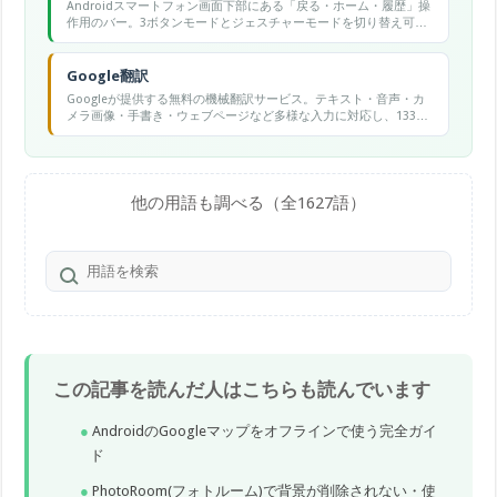
Androidスマートフォン画面下部にある「戻る・ホーム・履歴」操
作用のバー。3ボタンモードとジェスチャーモードを切り替え可能
です。
Google翻訳
Googleが提供する無料の機械翻訳サービス。テキスト・音声・カ
メラ画像・手書き・ウェブページなど多様な入力に対応し、133言
語以上の翻訳が可能です。
他の用語も調べる（全1627語）
この記事を読んだ人はこちらも読んでいます
AndroidのGoogleマップをオフラインで使う完全ガイ
ド
PhotoRoom(フォトルーム)で背景が削除されない・使