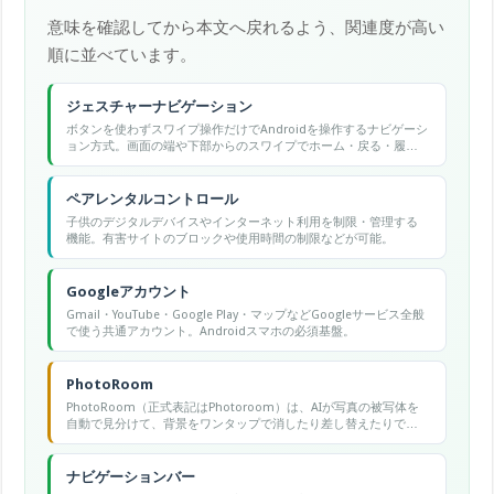
意味を確認してから本文へ戻れるよう、関連度が高い
順に並べています。
ジェスチャーナビゲーション
ボタンを使わずスワイプ操作だけでAndroidを操作するナビゲーシ
ョン方式。画面の端や下部からのスワイプでホーム・戻る・履歴
などの操作を実現する。
ペアレンタルコントロール
子供のデジタルデバイスやインターネット利用を制限・管理する
機能。有害サイトのブロックや使用時間の制限などが可能。
Googleアカウント
Gmail・YouTube・Google Play・マップなどGoogleサービス全般
で使う共通アカウント。Androidスマホの必須基盤。
PhotoRoom
PhotoRoom（正式表記はPhotoroom）は、AIが写真の被写体を
自動で見分けて、背景をワンタップで消したり差し替えたりでき
るとされる写真編集アプリ・Webサービスです。商品写真や物販
向けの用途で使われることが多いとされます。詳細は流動的なた
め公式での確認をおすすめします。
ナビゲーションバー