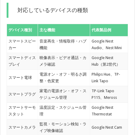
対応しているデバイスの種類
デバイス種別
主な機能
代表製品例
スマートスピー
音楽再生・情報取得・ハブ
Google Nest
カー
機能
Audio、Nest Mini
スマートディス
映像表示・ビデオ通話・カ
Google Nest
プレイ
メラ確認
Hub（第2世代）
電源オン・オフ・明るさ調
Philips Hue、TP-
スマート電球
整・色変更
Link Tapo
家電の電源オン・オフ・ス
TP-Link Tapo
スマートプラグ
ケジュール管理
P115、Meross
スマートサーモ
温度設定・スケジュール管
Google Nest
スタット
理
Thermostat
監視・モーション検知・ラ
スマートカメラ
Google Nest Cam
イブ映像確認