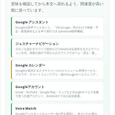
意味を確認してから本文へ戻れるよう、関連度が高い
順に並べています。
Google アシスタント
Googleの音声アシスタント。「OK Google」呼びかけで検索・予
定・家電操作などを声で実行できるAndroid標準機能。
ジェスチャーナビゲーション
ボタンを使わずスワイプ操作だけでAndroidを操作するナビゲーシ
ョン方式。画面の端や下部からのスワイプでホーム・戻る・履歴
などの操作を実現する。
Google カレンダー
Googleが提供するクラウドベースのスケジュール管理サービス。
ブラウザ・スマートフォンアプリ・他のGoogleサービスとリアル
タイムで同期でき、複数カレンダーの管理・イベント招待・会議
リンク自動生成などが無料で使える。
Googleアカウント
Gmail・YouTube・Google Play・マップなどGoogleサービス全般
で使う共通アカウント。Androidスマホの必須基盤。
Voice Match
GoogleアシスタントがユーザーAの声を識別し、本人だけが個人