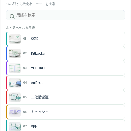
1627語から設定名・エラーを検索
よく調べられる用語
SSID
01
BitLocker
02
VLOOKUP
03
AirDrop
04
二段階認証
05
キャッシュ
06
VPN
07