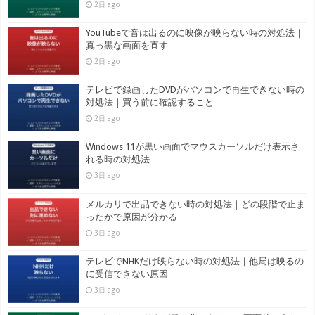
2日 ago
YouTubeで音は出るのに映像が映らない時の対処法｜
真っ黒な画面を直す
2日 ago
テレビで録画したDVDがパソコンで再生できない時の
対処法｜買う前に確認すること
2日 ago
Windows 11が黒い画面でマウスカーソルだけ表示さ
れる時の対処法
3日 ago
メルカリで出品できない時の対処法｜どの段階で止ま
ったかで原因が分かる
3日 ago
テレビでNHKだけ映らない時の対処法｜他局は映るの
に受信できない原因
3日 ago