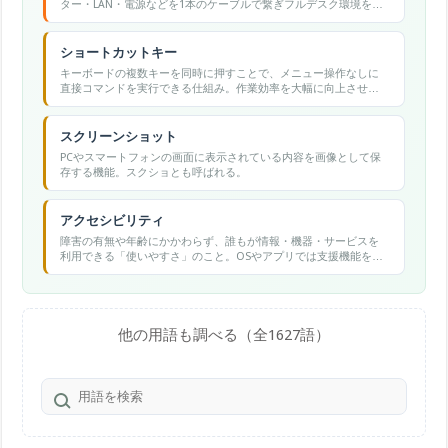
ター・LAN・電源などを1本のケーブルで繋ぎフルデスク環境を瞬
時に復元する。
ショートカットキー
キーボードの複数キーを同時に押すことで、メニュー操作なしに
直接コマンドを実行できる仕組み。作業効率を大幅に向上させ
る。
スクリーンショット
PCやスマートフォンの画面に表示されている内容を画像として保
存する機能。スクショとも呼ばれる。
アクセシビリティ
障害の有無や年齢にかかわらず、誰もが情報・機器・サービスを
利用できる「使いやすさ」のこと。OSやアプリでは支援機能をま
とめたカテゴリ名でもある。
他の用語も調べる（全1627語）