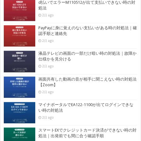
d払いでエラーM110512が出て支払いできない時の対
処法
2日 ago
PayPayに身に覚えのない支払いがある時の対処法｜確
認手順と連絡先
2日 ago
液晶テレビの画面の一部だけ暗い時の対処法｜故障か
仕様かを見分ける
2日 ago
画面共有した動画の音が相手に聞こえない時の対処法
【Zoom】
2日 ago
マイナポータルでEA122-1100が出てログインできな
い時の対処法
2日 ago
スマートEXでクレジットカード決済ができない時の対
処法｜出発前でも間に合う確認手順