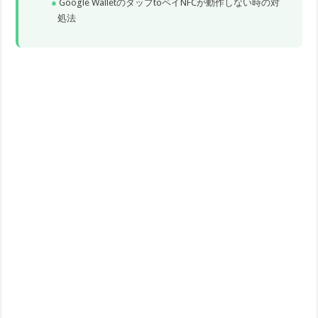
Google WalletのタップtoペイNFCが動作しない時の対
処法