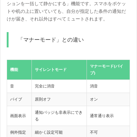
ションを一括して静かにする」機能です。スマホをポケッ
トや机の上に置いていても、自分が指定した条件の通知だ
けが届き、それ以外はすべてミュートされます。
「マナーモード」との違い
マナーモード(バイ
機能
サイレントモード
ブ)
音
完全に消音
消音
バイブ
原則オフ
オン
通知バッジも非表示にでき
画面表示
通常通り表示
る
例外指定
細かく設定可能
不可