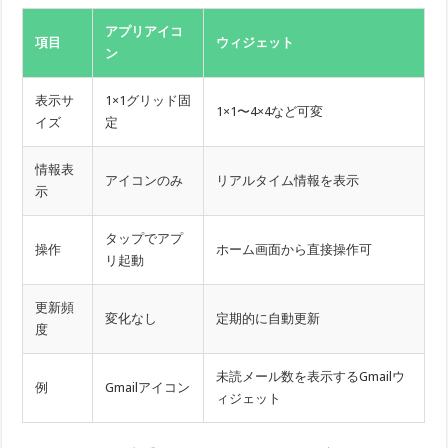
アプリアイコ
項目
ウィジェット
ン
表示サ
1×1グリッド固
1×1〜4×4など可変
イズ
定
情報表
アイコンのみ
リアルタイム情報を表示
示
タップでアプ
操作
ホーム画面から直接操作可
リ起動
更新頻
変化なし
定期的に自動更新
度
未読メール数を表示するGmailウ
例
Gmailアイコン
ィジェット