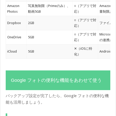
Amazon
写真無制限（Primeのみ）、
○（アプリで対
Amazo
Photos
動画5GB
応）
量制限あ
○（アプリで対
Dropbox
2GB
ファイル
応）
○（アプリで対
Microso
OneDrive
5GB
応）
の連携が
✕（iOSに特
iCloud
5GB
Androi
化）
Google フォトの便利な機能をあわせて使う
バックアップ設定が完了したら、Google フォトの便利な機
能も活用しましょう。