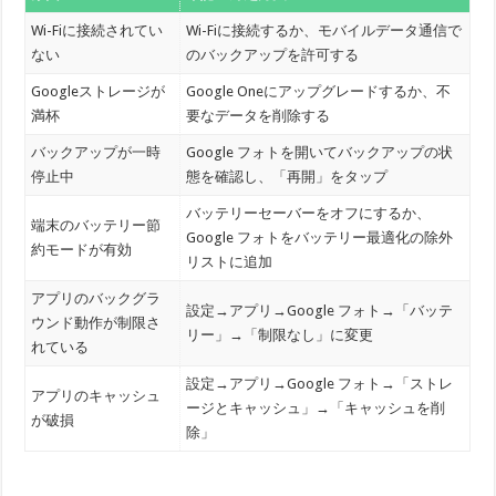
Wi-Fiに接続されてい
Wi-Fiに接続するか、モバイルデータ通信で
ない
のバックアップを許可する
Googleストレージが
Google Oneにアップグレードするか、不
満杯
要なデータを削除する
バックアップが一時
Google フォトを開いてバックアップの状
停止中
態を確認し、「再開」をタップ
バッテリーセーバーをオフにするか、
端末のバッテリー節
Google フォトをバッテリー最適化の除外
約モードが有効
リストに追加
アプリのバックグラ
設定→アプリ→Google フォト→「バッテ
ウンド動作が制限さ
リー」→「制限なし」に変更
れている
設定→アプリ→Google フォト→「ストレ
アプリのキャッシュ
ージとキャッシュ」→「キャッシュを削
が破損
除」