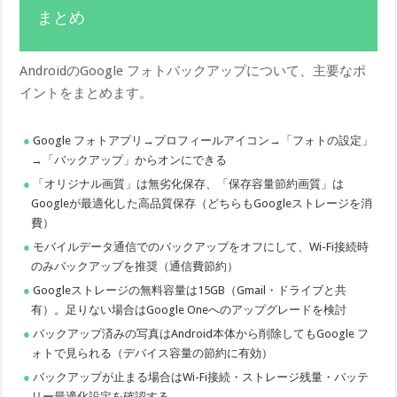
まとめ
AndroidのGoogle フォトバックアップについて、主要なポ
イントをまとめます。
Google フォトアプリ→プロフィールアイコン→「フォトの設定」
→「バックアップ」からオンにできる
「オリジナル画質」は無劣化保存、「保存容量節約画質」は
Googleが最適化した高品質保存（どちらもGoogleストレージを消
費）
モバイルデータ通信でのバックアップをオフにして、Wi-Fi接続時
のみバックアップを推奨（通信費節約）
Googleストレージの無料容量は15GB（Gmail・ドライブと共
有）。足りない場合はGoogle Oneへのアップグレードを検討
バックアップ済みの写真はAndroid本体から削除してもGoogle フ
ォトで見られる（デバイス容量の節約に有効）
バックアップが止まる場合はWi-Fi接続・ストレージ残量・バッテ
リー最適化設定を確認する