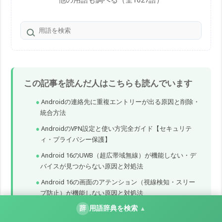
この記事を読んだ人はこちらも読んでいます
Androidの連絡先に重複エントリーが出る原因と削除・
統合方法
AndroidのVPN設定と使い方完全ガイド【セキュリテ
ィ・プライバシー保護】
Android 16のUWB（超広帯域無線）が機能しない・デ
バイスが見つからない原因と対処法
Android 16の画面のアテンション（視線検知・スリー
プ防止）が機能しない原因と対処法
辞
用語辞典を検索
AndroidのGoogleドライブで書類をスキャン・PDF化・
▲
整理する完全ガイド