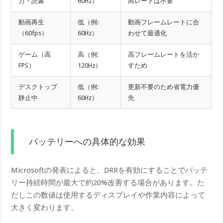
力・読書
60Hz）
高レートは不要
動画再生
低（例:
動画フレームレートに合
（60fps）
60Hz）
わせて最適化
ゲーム（高
高（例:
高フレームレートを活か
FPS）
120Hz）
すため
デスクトップ
低（例:
更新不要のため省電力優
静止中
60Hz）
先
バッテリーへの具体的な効果
Microsoftの発表によると、DRRを有効にすることでバッテ
リー持続時間が最大で約20%改善する場合があります。た
だしこの数値は使用するディスプレイや作業内容によって
大きく変わります。