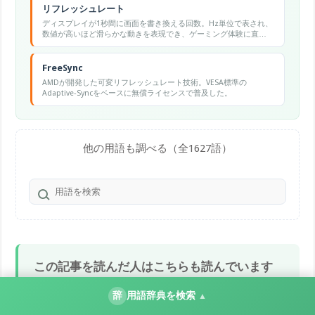
リフレッシュレート
ディスプレイが1秒間に画面を書き換える回数。Hz単位で表され、
数値が高いほど滑らかな動きを表現でき、ゲーミング体験に直結
する。
FreeSync
AMDが開発した可変リフレッシュレート技術。VESA標準の
Adaptive-Syncをベースに無償ライセンスで普及した。
他の用語も調べる（全1627語）
この記事を読んだ人はこちらも読んでいます
Windows 11のWindows Terminalが起動しない・開かな
辞
用語辞典を検索
▲
い原因と対処法