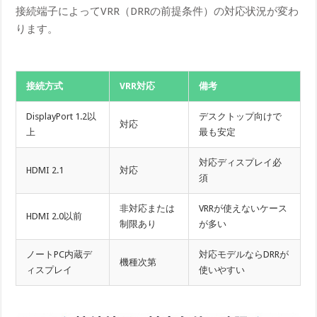
接続端子によってVRR（DRRの前提条件）の対応状況が変わ
ります。
接続方式
VRR対応
備考
DisplayPort 1.2以
デスクトップ向けで
対応
上
最も安定
対応ディスプレイ必
HDMI 2.1
対応
須
非対応または
VRRが使えないケース
HDMI 2.0以前
制限あり
が多い
ノートPC内蔵デ
対応モデルならDRRが
機種次第
ィスプレイ
使いやすい