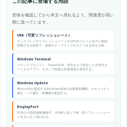
この記事に登場する用語
意味を確認してから本文へ戻れるよう、関連度が高い
順に並べています。
VRR（可変リフレッシュレート）
ディスプレイのリフレッシュレートをGPUのフレーム出力に動的
同期させる技術で、画面のティアリングやカクつきを抑える映像
描画機能です。
Windows Terminal
コマンドプロンプト・PowerShell・WSLをタブ統合した次世代タ
ーミナルアプリ。モダンで高速な作業環境を実現する。
Windows Update
Microsoftが提供するWindows本体の自動更新機能。セキュリティ
修正・バグ修正・新機能を配信する。
DisplayPort
PC向けの高性能映像端子。HDMIと並んで4K・高リフレッシュレー
ト出力に広く使われる。