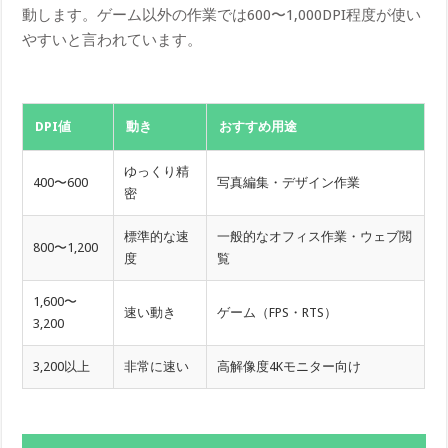
動します。ゲーム以外の作業では600〜1,000DPI程度が使い
やすいと言われています。
DPI値
動き
おすすめ用途
ゆっくり精
400〜600
写真編集・デザイン作業
密
標準的な速
一般的なオフィス作業・ウェブ閲
800〜1,200
度
覧
1,600〜
速い動き
ゲーム（FPS・RTS）
3,200
3,200以上
非常に速い
高解像度4Kモニター向け