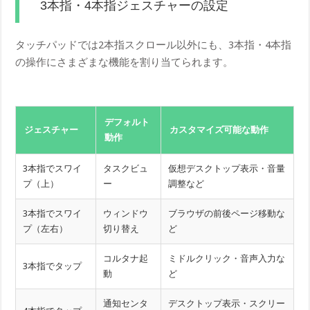
3本指・4本指ジェスチャーの設定
タッチパッドでは2本指スクロール以外にも、3本指・4本指
の操作にさまざまな機能を割り当てられます。
デフォルト
ジェスチャー
カスタマイズ可能な動作
動作
3本指でスワイ
タスクビュ
仮想デスクトップ表示・音量
プ（上）
ー
調整など
3本指でスワイ
ウィンドウ
ブラウザの前後ページ移動な
プ（左右）
切り替え
ど
コルタナ起
ミドルクリック・音声入力な
3本指でタップ
動
ど
通知センタ
デスクトップ表示・スクリー