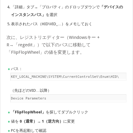
「詳細」タブ→「プロパティ」のドロップダウンで
「デバイスの
インスタンスパス」
を選択
表示されたパス（HID\VID_…）をメモしておく
次に、レジストリエディター（Windowsキー +
R→「regedit」）で以下のパスに移動して
「FlipFlopWheel」の値を変更します。
パス：
HKEY_LOCAL_MACHINE\SYSTEM\CurrentControlSet\Enum\HID\
（先ほどのVID…以降）
\Device Parameters
「FlipFlopWheel」
を探してダブルクリック
値を
0（通常）→ 1（逆方向）
に変更
PCを再起動して確認