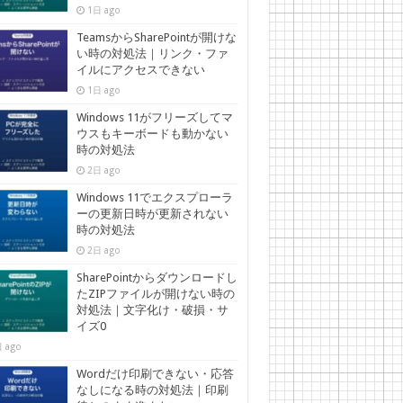
1日 ago
TeamsからSharePointが開けな
い時の対処法｜リンク・ファ
イルにアクセスできない
1日 ago
Windows 11がフリーズしてマ
ウスもキーボードも動かない
時の対処法
2日 ago
Windows 11でエクスプローラ
ーの更新日時が更新されない
時の対処法
2日 ago
SharePointからダウンロードし
たZIPファイルが開けない時の
対処法｜文字化け・破損・サ
イズ0
 ago
Wordだけ印刷できない・応答
なしになる時の対処法｜印刷