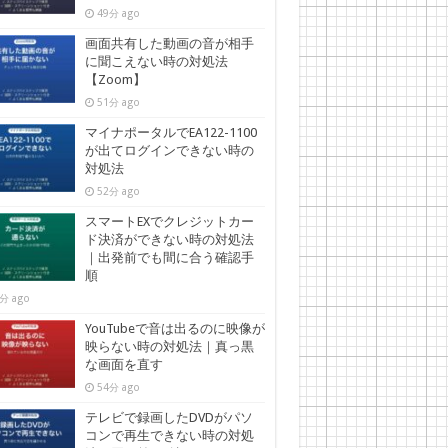
49分 ago
画面共有した動画の音が相手
に聞こえない時の対処法
【Zoom】
51分 ago
マイナポータルでEA122-1100
が出てログインできない時の
対処法
52分 ago
スマートEXでクレジットカー
ド決済ができない時の対処法
｜出発前でも間に合う確認手
順
分 ago
YouTubeで音は出るのに映像が
映らない時の対処法｜真っ黒
な画面を直す
54分 ago
テレビで録画したDVDがパソ
コンで再生できない時の対処