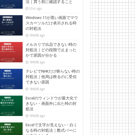
法｜買う前に確認すること
55分 ago
Windows 11が黒い画面でマウ
スカーソルだけ表示される時
の対処法
18時間 ago
メルカリで出品できない時の
対処法｜どの段階で止まった
かで原因が分かる
18時間 ago
テレビでNHKだけ映らない時の
対処法｜他局は映るのに受信
できない原因
18時間 ago
Excelのウィンドウが最大化で
きない・画面外に出た時の対
処法
18時間 ago
Excelで文字が見えない・白く
なる時の対処法｜数式バーに