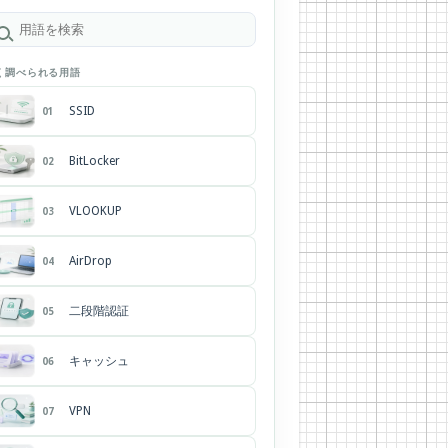
く調べられる用語
SSID
01
BitLocker
02
VLOOKUP
03
AirDrop
04
二段階認証
05
キャッシュ
06
VPN
07