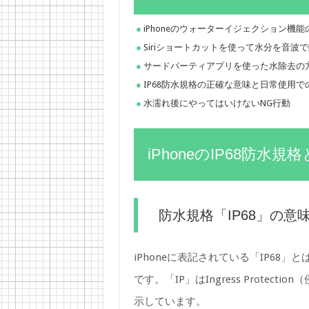
iPhoneのウォーターイジェクション機
Siriショートカットを使って水分を音波
サードパーティアプリを使った水除去の
IP68防水規格の正確な意味と日常使用で
水濡れ後にやってはいけないNG行動
iPhoneのIP68防水規
防水規格「IP68」の意
iPhoneに表記されている「IP68
です。「IP」はIngress Prote
示しています。