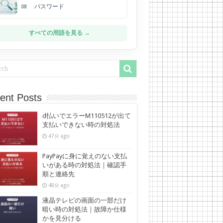
パスワード
08
すべての用語を見る →
ent Posts
d払いでエラーM110512が出て
支払いできない時の対処法
47分 ago
PayPayに身に覚えのない支払
いがある時の対処法｜確認手
順と連絡先
48分 ago
液晶テレビの画面の一部だけ
暗い時の対処法｜故障か仕様
かを見分ける