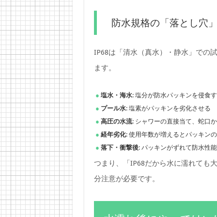
防水規格の「落とし穴
IP68は「清水（真水）・静水」で
ます。
塩水・海水
: 塩分が防水パッキンを侵食
プール水
: 塩素がパッキンを劣化させる
高圧の水流
: シャワーの直接当て、蛇口
経年劣化
: 使用年数が増えるとパッキン
落下・衝撃後
: パッキンがずれて防水性
つまり、「IP68だから水に濡れて
分注意が必要です。