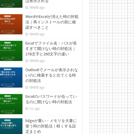
は表示される
18時間 ago
WordやExcelが消えた時の対処
法｜再インストールの前に確
認すべきこと
18時間 ago
Excelでファイル名・パスが長
すぎて開けない時の対処法｜
218文字と260文字の違い
18時間 ago
Outlookでメールが表示されな
いのに検索すると出てくる時
の対処法
18時間 ago
Excelのパスワードが合ってい
るのに開けない時の対処法
1日 ago
Edgeが重い・メモリを大量に
使う時の対処法｜軽くする設
定まとめ