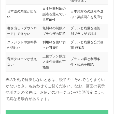
機能を使う
日本語非対応の
日本語の精度が出な
日本語対応の話者を選
話者を選んでい
い
ぶ・英語混在を見直す
る可能性
書き出し（ダウンロ
無料枠の制限／
プランと残量を確認・
ード）できない
ブラウザの問題
別ブラウザで試す
クレジットや無料枠
利用枠を使い切
プランと残量を公式画
が切れた
った可能性
面で確認
上位プラン限定
音声クローンが使え
プラン内容と利用条
／条件未達の可
ない
件・規約を確認
能性
表の対処で解決しないときは、後半の「それでもうまくい
かないとき」もあわせてご覧ください。なお、画面の表示
やボタンの名称は、お使いのバージョンや言語設定によっ
て異なる場合があります。