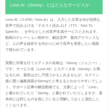
Lovo AI（Genny）とはどんなサービスか
Lovo AI（ロボAI／lovo.ai）は、入力した文章をAIが自然な
音声で読み上げる「テキスト読み上げ（TTS：Text To
Speech）」を中心としたAI音声生成サービスとされます。
動画のナレーション制作や、解説音声、案内アナウンスな
ど、人の声を録音する代わりにAIで音声を用意したい場面
で使われています。
実際に作業を行うエディタの名称は「Genny（ジェニー）」
です。サービス名（Lovo AI）とエディタ名（Genny）が異
なるため、最初は少し戸惑うかもしれませんが、ログイン
後に開く編集画面がGennyだと考えるとわかりやすいでしょ
う。サポート記事や解説動画でも、文脈によって「Lovo」
と書かれていたり「Genny」と書かれていたりしますが、基
本的には同じものを指していると理解しておくと混乱しに
くくなります。