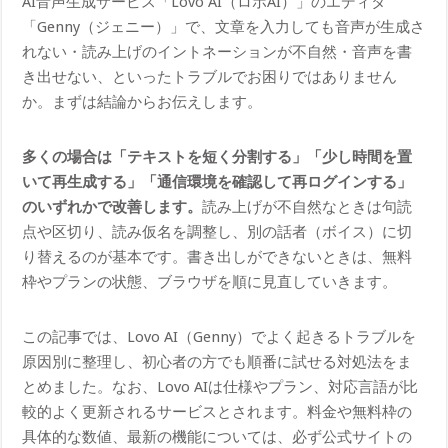
AI音声生成サービス「Lovo AI（ロボAI）」のエディタ
「Genny（ジェニー）」で、文章を入力しても音声が生成さ
れない・読み上げのイントネーションが不自然・音声を書
き出せない、といったトラブルでお困りではありません
か。まずは結論からお伝えします。
多くの場合は「テキストを短く分割する」「少し時間を置
いて再生成する」「通信環境を確認して再ログインする」
のいずれかで改善します。
読み上げが不自然なときは句読
点や区切り、読み仮名を調整し、別の話者（ボイス）に切
り替えるのが基本です。書き出しができないときは、無料
枠やプランの状態、ブラウザを順に見直していきます。
この記事では、Lovo AI（Genny）でよく起きるトラブルを
原因別に整理し、初心者の方でも順番に試せる対処法をま
とめました。なお、Lovo AIは仕様やプラン、対応言語が比
較的よく更新されるサービスとされます。料金や無料枠の
具体的な数値、最新の機能については、必ず公式サイトの