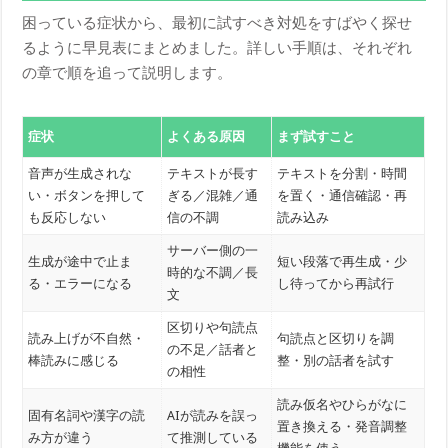
困っている症状から、最初に試すべき対処をすばやく探せ
るように早見表にまとめました。詳しい手順は、それぞれ
の章で順を追って説明します。
症状
よくある原因
まず試すこと
音声が生成されな
テキストが長す
テキストを分割・時間
い・ボタンを押して
ぎる／混雑／通
を置く・通信確認・再
も反応しない
信の不調
読み込み
サーバー側の一
生成が途中で止ま
短い段落で再生成・少
時的な不調／長
る・エラーになる
し待ってから再試行
文
区切りや句読点
読み上げが不自然・
句読点と区切りを調
の不足／話者と
棒読みに感じる
整・別の話者を試す
の相性
読み仮名やひらがなに
固有名詞や漢字の読
AIが読みを誤っ
置き換える・発音調整
み方が違う
て推測している