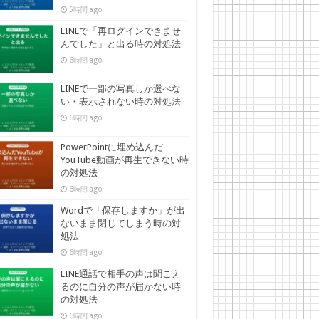
5時間 ago
LINEで「再ログインできませ
んでした」と出る時の対処法
6時間 ago
LINEで一部の写真しか選べな
い・表示されない時の対処法
6時間 ago
PowerPointに埋め込んだ
YouTube動画が再生できない時
の対処法
6時間 ago
Wordで「保存しますか」が出
ないまま閉じてしまう時の対
処法
6時間 ago
LINE通話で相手の声は聞こえ
るのに自分の声が届かない時
の対処法
6時間 ago