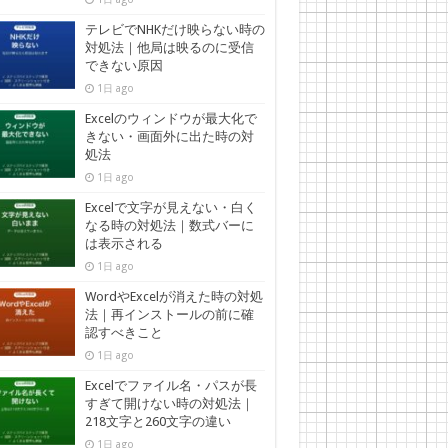
テレビでNHKだけ映らない時の
対処法｜他局は映るのに受信
できない原因
1日 ago
Excelのウィンドウが最大化で
きない・画面外に出た時の対
処法
1日 ago
Excelで文字が見えない・白く
なる時の対処法｜数式バーに
は表示される
1日 ago
WordやExcelが消えた時の対処
法｜再インストールの前に確
認すべきこと
1日 ago
Excelでファイル名・パスが長
すぎて開けない時の対処法｜
218文字と260文字の違い
1日 ago