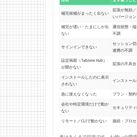
拡張が無効／
補完候補がまったく出ない
いバージョン
補完が遅い・たまにしか出
通信状態・端
ない
不調
セッション切
サインインできない
連携の不調
設定画面（Tabnine Hub）
拡張の不具合
が開かない
インストールしたのに表示
インストール
されない
急に使えなくなった
プラン・契約
会社や特定環境だけで動か
セキュリティ
ない
リモート／CLIで動かない
接続・プロセ