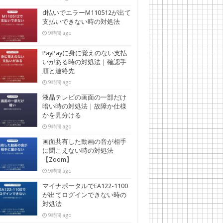
d払いでエラーM110512が出て
支払いできない時の対処法
9時間 ago
PayPayに身に覚えのない支払
いがある時の対処法｜確認手
順と連絡先
9時間 ago
液晶テレビの画面の一部だけ
暗い時の対処法｜故障か仕様
かを見分ける
9時間 ago
画面共有した動画の音が相手
に聞こえない時の対処法
【Zoom】
9時間 ago
マイナポータルでEA122-1100
が出てログインできない時の
対処法
9時間 ago