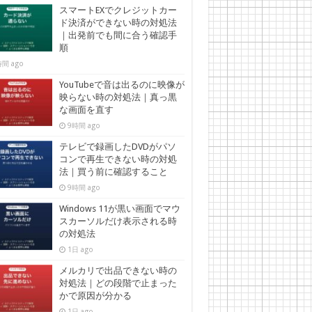
スマートEXでクレジットカー
ド決済ができない時の対処法
｜出発前でも間に合う確認手
順
間 ago
YouTubeで音は出るのに映像が
映らない時の対処法｜真っ黒
な画面を直す
9時間 ago
テレビで録画したDVDがパソ
コンで再生できない時の対処
法｜買う前に確認すること
9時間 ago
Windows 11が黒い画面でマウ
スカーソルだけ表示される時
の対処法
1日 ago
メルカリで出品できない時の
対処法｜どの段階で止まった
かで原因が分かる
1日 ago