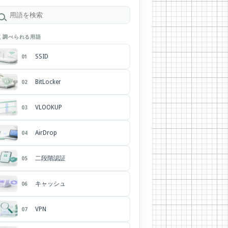
く調べられる用語
SSID
01
BitLocker
02
VLOOKUP
03
AirDrop
04
二段階認証
05
キャッシュ
06
VPN
07