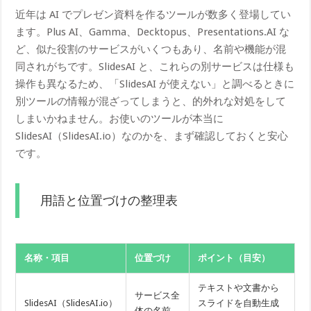
近年は AI でプレゼン資料を作るツールが数多く登場してい
ます。Plus AI、Gamma、Decktopus、Presentations.AI な
ど、似た役割のサービスがいくつもあり、名前や機能が混
同されがちです。SlidesAI と、これらの別サービスは仕様も
操作も異なるため、「SlidesAI が使えない」と調べるときに
別ツールの情報が混ざってしまうと、的外れな対処をして
しまいかねません。お使いのツールが本当に
SlidesAI（SlidesAI.io）なのかを、まず確認しておくと安心
です。
用語と位置づけの整理表
名称・項目
位置づけ
ポイント（目安）
テキストや文書から
サービス全
SlidesAI（SlidesAI.io）
スライドを自動生成
体の名前