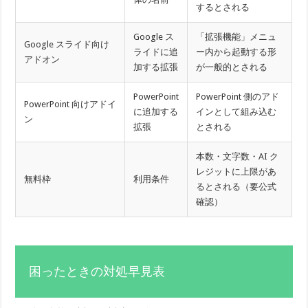
するとされる
Google ス
「拡張機能」メニュ
Google スライド向け
ライドに追
ー内から起動する形
アドオン
加する拡張
が一般的とされる
PowerPoint
PowerPoint 側のアド
PowerPoint 向けアドイ
に追加する
インとして組み込む
ン
拡張
とされる
本数・文字数・AI ク
レジットに上限があ
無料枠
利用条件
るとされる（要公式
確認）
困ったときの対処早見表