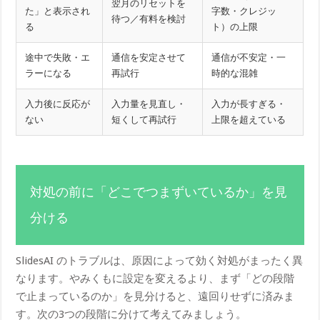
翌月のリセットを
た」と表示され
字数・クレジッ
待つ／有料を検討
る
ト）の上限
途中で失敗・エ
通信を安定させて
通信が不安定・一
ラーになる
再試行
時的な混雑
入力後に反応が
入力量を見直し・
入力が長すぎる・
ない
短くして再試行
上限を超えている
対処の前に「どこでつまずいているか」を見
分ける
SlidesAI のトラブルは、原因によって効く対処がまったく異
なります。やみくもに設定を変えるより、まず「どの段階
で止まっているのか」を見分けると、遠回りせずに済みま
す。次の3つの段階に分けて考えてみましょう。