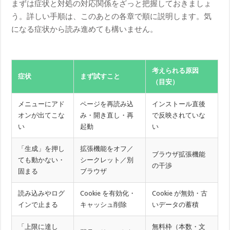
まずは症状と対処の対応関係をざっと把握しておきましょ
う。詳しい手順は、このあとの各章で順に説明します。気
になる症状から読み進めても構いません。
考えられる原因
症状
まず試すこと
（目安）
メニューにアド
ページを再読み込
インストール直後
オンが出てこな
み・開き直し・再
で反映されていな
い
起動
い
「生成」を押し
拡張機能をオフ／
ブラウザ拡張機能
ても動かない・
シークレット／別
の干渉
固まる
ブラウザ
読み込みやログ
Cookie を有効化・
Cookie が無効・古
インで止まる
キャッシュ削除
いデータの蓄積
「上限に達し
無料枠（本数・文