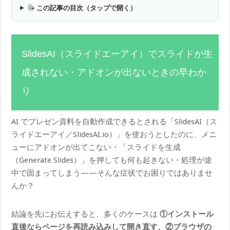
この記事の目次（タップで開く）
SlidesAI（スライドエーアイ）でスライドが生
成されない・アドオンが出ないときの早わか
り
AI でプレゼン資料を自動作成できるとされる「SlidesAI（ス
ライドエーアイ／SlidesAI.io）」を使おうとしたのに、メニ
ューにアドオンが出てこない・「スライドを生成
（Generate Slides）」を押しても何も起きない・処理が途
中で固まってしまう——そんな症状でお困りではありませ
んか？
結論を先にお伝えすると、多くのケースは
①インストール
直後ならページを再読み込みして開き直す、②ブラウザの