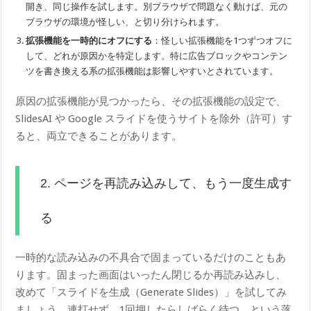
開き、同じ操作を試します。別ブラウザで問題なく動けば、元の
ブラウザの環境が怪しい、と切り分けられます。
拡張機能を一時的にオフにする
：怪しい拡張機能を1つずつオフに
して、どれが原因かを特定します。特に広告ブロックやコンテン
ツを書き換える系の拡張機能は影響しやすいとされています。
原因の拡張機能が見つかったら、その拡張機能の設定で、
SlidesAI や Google スライドを使うサイトを除外（許可）す
ると、両立できることがあります。
2. ページを再読み込みして、もう一度生成す
る
一時的な読み込みの不具合で固まっているだけのこともあ
ります。固まった画面はいったん閉じるか再読み込みし、
改めて「スライドを生成（Generate Slides）」を試してみ
ましょう。連打せず、1回押したらしばらく待つ、という落