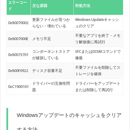
エラーコー
主な原因
対処方法
ド
更新ファイルが見つか
Windows Updateキャッシ
0x80070002
らない・壊れている
ュのクリア
不要なアプリを終了・メモ
0x8007000E
メモリ不足
リ解放後に再試行
コンポーネントストア
SFCまたはDISMコマンドで
0x80073701
が破損している
修復
不要ファイルを削除してス
0x800F0922
ディスク容量不足
トレージを確保
ドライバーの互換性問
ドライバーをアップデート
0xC1900101
題
または削除して再試行
Windowsアップデートのキャッシュをクリア
する方法