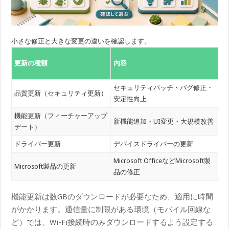
小さな修正と大きな変更の違いを確認します。
更新の種類
内容
セキュリティパッチ・バグ修正・
品質更新（セキュリティ更新）
安定性向上
機能更新（フィーチャーアップ
新機能追加・UI変更・大規模改善
年
デート）
ドライバー更新
デバイスドライバーの更新
Microsoft OfficeなどMicrosoft製
Microsoft製品の更新
月
品の修正
機能更新は数GBのダウンロードが必要なため、適用に時間
がかかります。通信量に制限がある環境（モバイル回線な
ど）では、Wi-Fi接続時のみダウンロードするよう設定する