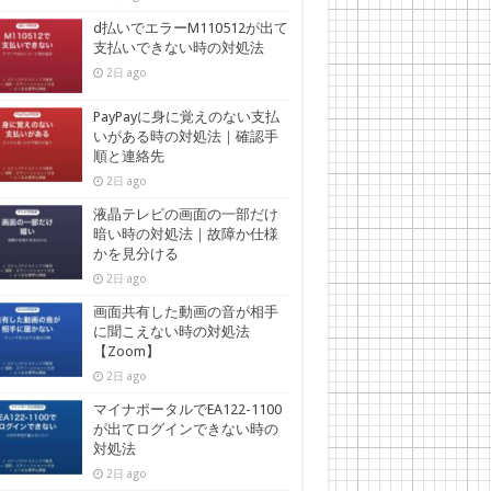
d払いでエラーM110512が出て
支払いできない時の対処法
2日 ago
PayPayに身に覚えのない支払
いがある時の対処法｜確認手
順と連絡先
2日 ago
液晶テレビの画面の一部だけ
暗い時の対処法｜故障か仕様
かを見分ける
2日 ago
画面共有した動画の音が相手
に聞こえない時の対処法
【Zoom】
2日 ago
マイナポータルでEA122-1100
が出てログインできない時の
対処法
2日 ago