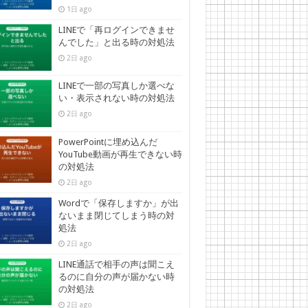
1日 ago
LINEで「再ログインできませ
んでした」と出る時の対処法
2日 ago
LINEで一部の写真しか選べな
い・表示されない時の対処法
2日 ago
PowerPointに埋め込んだ
YouTube動画が再生できない時
の対処法
2日 ago
Wordで「保存しますか」が出
ないまま閉じてしまう時の対
処法
2日 ago
LINE通話で相手の声は聞こえ
るのに自分の声が届かない時
の対処法
2日 ago