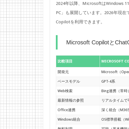
2024年以降、MicrosoftはWindow
PC」も展開しています。2026年現在
Copilotを利用できます。
Microsoft CopilotとC
比較項目
MICROSOFT C
開発元
Microsoft（O
ベースモデル
GPT-4系
Web検索
Bing連携（常時
最新情報の参照
リアルタイムで
Office連携
深く統合（M365 C
Windows統合
OS標準搭載（Wi
無料利用
可能（基本機能