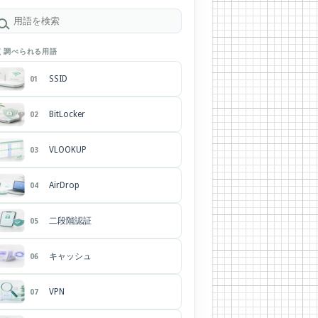
く調べられる用語
SSID
01
BitLocker
02
VLOOKUP
03
AirDrop
04
二段階認証
05
キャッシュ
06
VPN
07