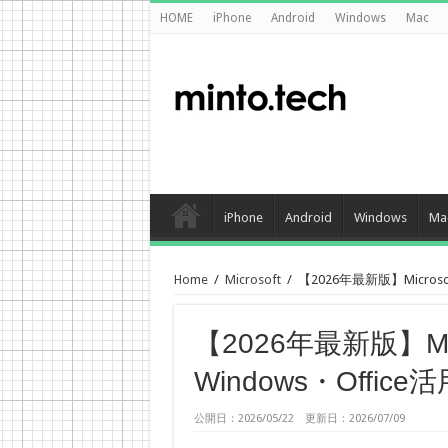
HOME
iPhone
Android
Windows
Mac
iPhone
Android
Windows
Ma
Home
/
Microsoft
/
【2026年最新版】Microso
【2026年最新版】Mic
Windows・Offi
公開日：2026/05/22 更新日：2026/07/09