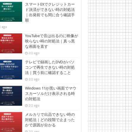
スマートEXでクレジットカー
ド決済ができない時の対処法
｜出発前でも間に合う確認手
順
 ago
YouTubeで音は出るのに映像が
映らない時の対処法｜真っ黒
な画面を直す
2日 ago
テレビで録画したDVDがパソ
コンで再生できない時の対処
法｜買う前に確認すること
2日 ago
Windows 11が黒い画面でマウ
スカーソルだけ表示される時
の対処法
2日 ago
メルカリで出品できない時の
対処法｜どの段階で止まった
かで原因が分かる
2日 ago