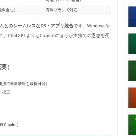
（無料含む）
有料プランで対応
システムとのシームレスなOS・アプリ統合
です。Windowsや
、ChatGPTよりもCopilotのほうが実務での恩恵を受
概要）
索連携で最新情報も取得可能）
・校正
Copilot）