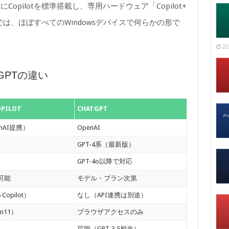
s 11にCopilotを標準搭載し、専用ハードウェア「Copilot+
では、ほぼすべてのWindowsデバイスで何らかの形で
2日
hatGPTの違い
OPILOT
CHATGPT
penAI提携）
OpenAI
GPT-4系（最新版）
）
GPT-4o以降で対応
可能
モデル・プラン次第
opilot）
なし（API連携は別途）
n11）
ブラウザアクセスのみ
）
可能（GPT-3.5相当）