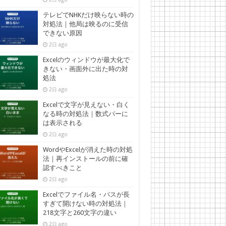
テレビでNHKだけ映らない時の
対処法｜他局は映るのに受信
できない原因
2日 ago
Excelのウィンドウが最大化で
きない・画面外に出た時の対
処法
2日 ago
Excelで文字が見えない・白く
なる時の対処法｜数式バーに
は表示される
2日 ago
WordやExcelが消えた時の対処
法｜再インストールの前に確
認すべきこと
2日 ago
Excelでファイル名・パスが長
すぎて開けない時の対処法｜
218文字と260文字の違い
2日 ago