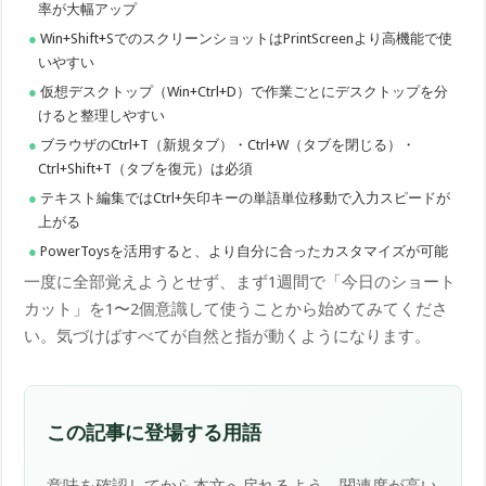
率が大幅アップ
Win+Shift+SでのスクリーンショットはPrintScreenより高機能で使
いやすい
仮想デスクトップ（Win+Ctrl+D）で作業ごとにデスクトップを分
けると整理しやすい
ブラウザのCtrl+T（新規タブ）・Ctrl+W（タブを閉じる）・
Ctrl+Shift+T（タブを復元）は必須
テキスト編集ではCtrl+矢印キーの単語単位移動で入力スピードが
上がる
PowerToysを活用すると、より自分に合ったカスタマイズが可能
一度に全部覚えようとせず、まず1週間で「今日のショート
カット」を1〜2個意識して使うことから始めてみてくださ
い。気づけばすべてが自然と指が動くようになります。
この記事に登場する用語