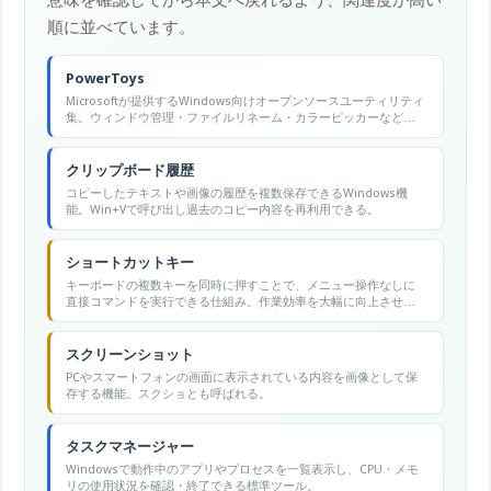
意味を確認してから本文へ戻れるよう、関連度が高い
順に並べています。
PowerToys
Microsoftが提供するWindows向けオープンソースユーティリティ
集。ウィンドウ管理・ファイルリネーム・カラーピッカーなど多
彩な拡張機能をまとめて提供する
クリップボード履歴
コピーしたテキストや画像の履歴を複数保存できるWindows機
能。Win+Vで呼び出し過去のコピー内容を再利用できる。
ショートカットキー
キーボードの複数キーを同時に押すことで、メニュー操作なしに
直接コマンドを実行できる仕組み。作業効率を大幅に向上させ
る。
スクリーンショット
PCやスマートフォンの画面に表示されている内容を画像として保
存する機能。スクショとも呼ばれる。
タスクマネージャー
Windowsで動作中のアプリやプロセスを一覧表示し、CPU・メモ
リの使用状況を確認・終了できる標準ツール。