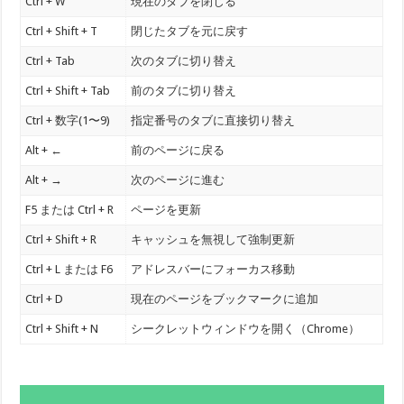
Ctrl + W
現在のタブを閉じる
Ctrl + Shift + T
閉じたタブを元に戻す
Ctrl + Tab
次のタブに切り替え
Ctrl + Shift + Tab
前のタブに切り替え
Ctrl + 数字(1〜9)
指定番号のタブに直接切り替え
Alt + ←
前のページに戻る
Alt + →
次のページに進む
F5 または Ctrl + R
ページを更新
Ctrl + Shift + R
キャッシュを無視して強制更新
Ctrl + L または F6
アドレスバーにフォーカス移動
Ctrl + D
現在のページをブックマークに追加
Ctrl + Shift + N
シークレットウィンドウを開く（Chrome）