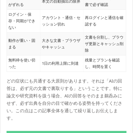
本文の自動抽出の限界
がずれる
書で必ず確認
ログイン・保
アカウント・通信・セ
再ログインと通信を確
存・同期ができ
ッション切れ
認する
ない
文書を分割し、ブラウ
動作が重い・固
大きな文書・ブラウザ
ザ更新とキャッシュ削
まる
やキャッシュ
除
無料枠を使い切
残量とプランを確認
1日の利用上限に到達
った
し、時間を置く
どの症状にも共通する大原則があります。それは「AIの回
答は、必ず元の文書で裏取りする」ということです。特に
論文や研究資料を扱う場合、AIの回答をそのまま鵜呑みに
せず、必ず出典を自分の目で確かめる姿勢を持ってくださ
い。この点はこの記事全体を通して繰り返しお伝えしま
す。