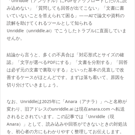
「Unriddle（アンリドル）にPDFをアップロードしたのに読
み込めない」「質問しても回答が出てこない」「文書に書
いていないことを答えられて困る」——AIで論文や資料の
読解を助けてくれるツールとして知られる
Unriddle（unriddle.ai）でこうしたトラブルに直面していま
せんか。
結論から言うと、多くの不具合は「対応形式とサイズの確
認」「文字が選べるPDFにする」「文書を分割する」「回答
は必ず元の文書で裏取りする」といった基本の見直しで改
善するケースがほとんどです。まずは落ち着いて、原因を
切り分けていきましょう。
なお、Unriddleは2025年に「Anara（アナラ）」へと名称が
変わり、旧アドレスのunriddle.ai は現在anara.com へ転送
されるとされています。この記事では「Unriddle（現
Anara）」として、読み込みや回答ができないときの対処法
を、初心者の方にもわかりやすく整理してお伝えします。