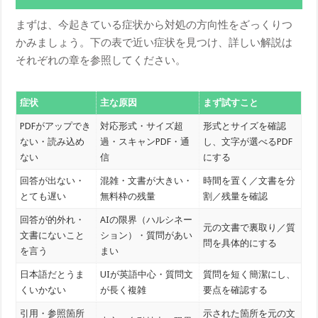
まずは、今起きている症状から対処の方向性をざっくりつ
かみましょう。下の表で近い症状を見つけ、詳しい解説は
それぞれの章を参照してください。
症状
主な原因
まず試すこと
PDFがアップでき
対応形式・サイズ超
形式とサイズを確認
ない・読み込め
過・スキャンPDF・通
し、文字が選べるPDF
ない
信
にする
回答が出ない・
混雑・文書が大きい・
時間を置く／文書を分
とても遅い
無料枠の残量
割／残量を確認
回答が的外れ・
AIの限界（ハルシネー
元の文書で裏取り／質
文書にないこと
ション）・質問があい
問を具体的にする
を言う
まい
日本語だとうま
UIが英語中心・質問文
質問を短く簡潔にし、
くいかない
が長く複雑
要点を確認する
引用・参照箇所
示された箇所を元の文