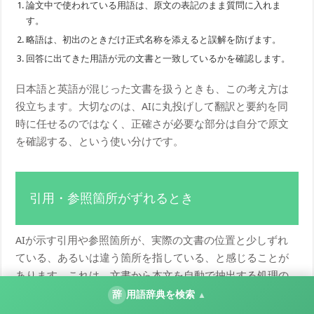
論文中で使われている用語は、原文の表記のまま質問に入れま
す。
略語は、初出のときだけ正式名称を添えると誤解を防げます。
回答に出てきた用語が元の文書と一致しているかを確認します。
日本語と英語が混じった文書を扱うときも、この考え方は
役立ちます。大切なのは、AIに丸投げして翻訳と要約を同
時に任せるのではなく、正確さが必要な部分は自分で原文
を確認する、という使い分けです。
引用・参照箇所がずれるとき
AIが示す引用や参照箇所が、実際の文書の位置と少しずれ
ている、あるいは違う箇所を指している、と感じることが
あります。これは、文書から本文を自動で抽出する処理の
限界によって起こることがあります。
辞
用語辞典を検索
▲