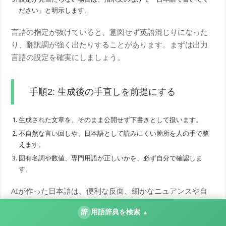
ださい」と明示します。
言語の指定が抜けていると、意図せず英語混じりになった
り、翻訳調が強く出たりすることがあります。まずは出力
言語の設定を確実にしましょう。
手順2: 生成後の手直しを前提にする
生成された文章を、そのまま公開せず下書きとして扱います。
不自然な言い回しや、日本語として読みにくい箇所を人の手で整
えます。
固有名詞や数値、専門用語が正しいかを、必ず自分で確認しま
す。
AIが作った日本語は、便利な反面、細かなニュアンスや自
然さでは人の手直しが必要になりがちです。「AIが土台を
辞
用語辞典を検索
▲
作り、人が仕上げる」という分担にすると、品質を保ちや