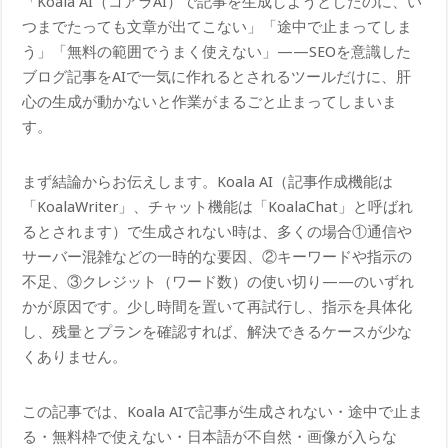
「Koala AI（コアラAI）で記事を生成しようとしたのに、い
つまでたっても文章が出てこない」「途中で止まってしま
う」「無料の範囲でうまく使えない」——SEOを意識した
ブログ記事をAIで一気に作れるとされるツールだけに、肝
心の生成が動かないと作業がまるごと止まってしまいま
す。
まず結論からお伝えします。Koala AI（記事作成機能は
「KoalaWriter」、チャット機能は「KoalaChat」と呼ばれ
るとされます）で生成されない時は、多くの場合①通信や
サーバー混雑などの一時的な要因、②キーワードや指示の
不足、③クレジット（ワード数）の使い切り——のいずれ
かが原因です。少し時間を置いて再試行し、指示を具体化
し、残量とプランを確認すれば、解決できるケースが少な
くありません。
この記事では、Koala AIで記事が生成されない・途中で止ま
る・無料枠で使えない・日本語が不自然・画像が入らな