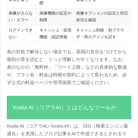
囲
画像が入らな
画像機能の設定や
画像オプションの設定と対応
い・エラー
制限
状況を確認
ログインでき
キャッシュ・拡張
キャッシュ削除・別ブラウ
ない
機能・認証情報
ザ・再ログインを試す
表の対処で解決しない場合でも、原因の見当をつけてから
個別の章を読むと、ぐっと理解しやすくなります。なお、
表のなかの「無料枠」「ワード上限」などの具体的な数値
や、プラン名・料金は時期や契約によって変わるため、必
ず公式の料金ページや管理画面でご確認ください。
Koala AI（コアラAI）とはどんなツールか
Koala AI（コアラAI／koala.sh）は、SEO（検索エンジン最
適化）を意識したブログ記事をAIで作成できるとされるラ