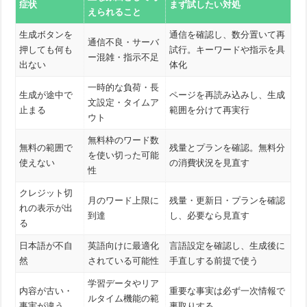
症状
まず試したい対処
えられること
生成ボタンを
通信を確認し、数分置いて再
通信不良・サーバ
押しても何も
試行。キーワードや指示を具
ー混雑・指示不足
出ない
体化
一時的な負荷・長
生成が途中で
ページを再読み込みし、生成
文設定・タイムア
止まる
範囲を分けて再実行
ウト
無料枠のワード数
無料の範囲で
残量とプランを確認。無料分
を使い切った可能
使えない
の消費状況を見直す
性
クレジット切
月のワード上限に
残量・更新日・プランを確認
れの表示が出
到達
し、必要なら見直す
る
日本語が不自
英語向けに最適化
言語設定を確認し、生成後に
然
されている可能性
手直しする前提で使う
学習データやリア
内容が古い・
重要な事実は必ず一次情報で
ルタイム機能の範
事実が違う
裏取りする