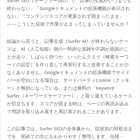
Surfer SEO（サーファーSEO）で「記事の生成がいつまでも
終わらない」「Googleドキュメントの拡張機能が表示され
ない」「コンテンツスコアが更新されず固まったまま」
——こうした症状で作業が止まってしまっていませんか？
結論から言うと、記事生成（Surfer AI）が終わらないケー
スは、AI（人工知能）側の一時的な混雑や不調が原因のこ
とがあり、しばらく待つか、いったんクエリ（検索キーワ
ードの設定）を作り直して再実行すると改善することが少
なくありません。Googleドキュメントの拡張機能でサイド
バーが空白になる場合は、サードパーティCookie（クッキ
ー）が無効になっている、または無料の「Keyword
Surfer（キーワードサーファー）」と取り違えているケース
が目立ちます。スコアが固まる時は、ページの再読み込み
で用語を取り込み直すと再計算されることがあります。
この記事では、Surfer SEOの全体像から、症状別の対処法ま
でを、初めての方にもわかりやすく整理します。仕様・