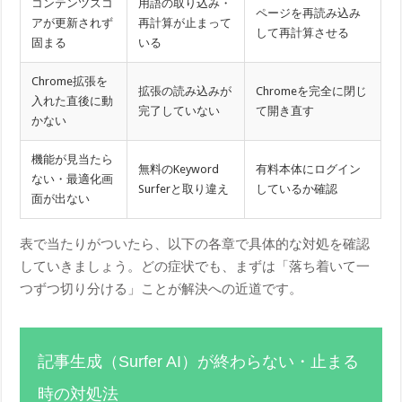
コンテンツスコ
用語の取り込み・
ページを再読み込み
アが更新されず
再計算が止まって
して再計算させる
固まる
いる
Chrome拡張を
拡張の読み込みが
Chromeを完全に閉じ
入れた直後に動
完了していない
て開き直す
かない
機能が見当たら
無料のKeyword
有料本体にログイン
ない・最適化画
Surferと取り違え
しているか確認
面が出ない
表で当たりがついたら、以下の各章で具体的な対処を確認
していきましょう。どの症状でも、まずは「落ち着いて一
つずつ切り分ける」ことが解決への近道です。
記事生成（Surfer AI）が終わらない・止まる
時の対処法