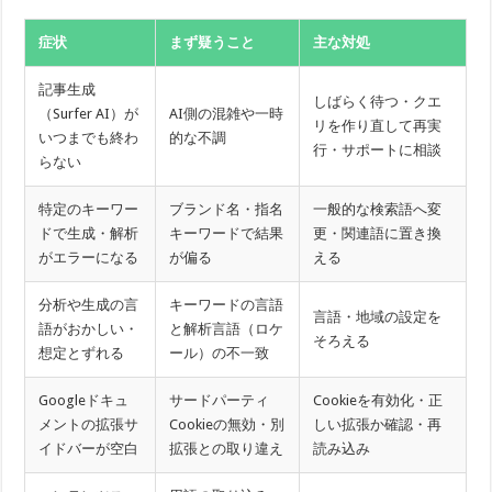
症状
まず疑うこと
主な対処
記事生成
しばらく待つ・クエ
（Surfer AI）が
AI側の混雑や一時
リを作り直して再実
いつまでも終わ
的な不調
行・サポートに相談
らない
特定のキーワー
ブランド名・指名
一般的な検索語へ変
ドで生成・解析
キーワードで結果
更・関連語に置き換
がエラーになる
が偏る
える
分析や生成の言
キーワードの言語
言語・地域の設定を
語がおかしい・
と解析言語（ロケ
そろえる
想定とずれる
ール）の不一致
Googleドキュ
サードパーティ
Cookieを有効化・正
メントの拡張サ
Cookieの無効・別
しい拡張か確認・再
イドバーが空白
拡張との取り違え
読み込み