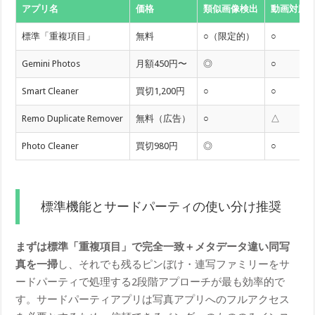
アプリ名
価格
類似画像検出
動画対応
標準「重複項目」
無料
○（限定的）
○
Gemini Photos
月額450円〜
◎
○
Smart Cleaner
買切1,200円
○
○
Remo Duplicate Remover
無料（広告）
○
△
Photo Cleaner
買切980円
◎
○
標準機能とサードパーティの使い分け推奨
まずは標準「重複項目」で完全一致＋メタデータ違い同写
真を一掃
し、それでも残るピンぼけ・連写ファミリーをサ
ードパーティで処理する2段階アプローチが最も効率的で
す。サードパーティアプリは写真アプリへのフルアクセス