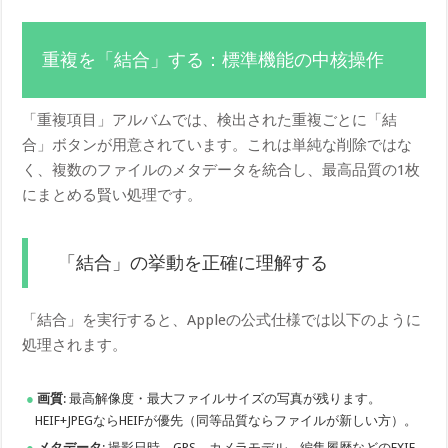
重複を「結合」する：標準機能の中核操作
「重複項目」アルバムでは、検出された重複ごとに「結
合」ボタンが用意されています。これは単純な削除ではな
く、複数のファイルのメタデータを統合し、最高品質の1枚
にまとめる賢い処理です。
「結合」の挙動を正確に理解する
「結合」を実行すると、Appleの公式仕様では以下のように
処理されます。
画質
: 最高解像度・最大ファイルサイズの写真が残ります。
HEIF+JPEGならHEIFが優先（同等品質ならファイルが新しい方）。
メタデータ
: 撮影日時、GPS、カメラモデル、編集履歴などのEXIF