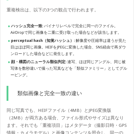
重複検出は、以下の3つの観点で行われます。
ハッシュ完全一致
: バイナリレベルで完全に同一のファイル。
AirDropで同じ画像を二重に受け取った場合などが該当します。
perceptual hash（知覚ハッシュ）
: 解像度や圧縮率は違うが見た
目はほぼ同じ画像。HEIFをJPEGに変換した場合、SNS経由で再ダウ
ンロードした場合などに発生します。
顔・構図のニューラル類似判定
: 連写、ほぼ同じアングル、同じ被
写体を数秒違いで撮った写真などを「類似ファミリー」としてグル
ーピング。
類似画像と完全一致の違い
同じ写真でも、HEIFファイル（4MB）とJPEG変換版
（2MB）が両方ある場合、ファイル形式やサイズは異なり
ます。それでも「重複項目」はメタデータ（撮影日時・GPS
情報・カメラモデル）と画像コンテンツを照合し、同一の