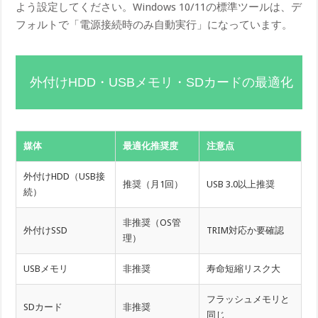
よう設定してください。Windows 10/11の標準ツールは、デ
フォルトで「電源接続時のみ自動実行」になっています。
外付けHDD・USBメモリ・SDカードの最適化
媒体
最適化推奨度
注意点
外付けHDD（USB接
推奨（月1回）
USB 3.0以上推奨
続）
非推奨（OS管
外付けSSD
TRIM対応か要確認
理）
USBメモリ
非推奨
寿命短縮リスク大
フラッシュメモリと
SDカード
非推奨
同じ