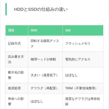
HDDとSSDの仕組みの違い
項目
HDD
SSD
回転する磁気ディス
記録方式
フラッシュメモリ
ク
読み書き方
物理ヘッドが移動
電気的にアクセス
法
断片化の影
大きい（速度低下）
ほぼなし
響
推奨処理
デフラグ（再配置）
TRIM（不要領域整理）
寿命への影
過度なデフラグは寿命短
ほぼなし
響
縮