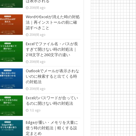
は表示される
20時間 ago
WordやExcelが消えた時の対処
法｜再インストールの前に確
認すべきこと
20時間 ago
Excelでファイル名・パスが長
すぎて開けない時の対処法｜
218文字と260文字の違い
20時間 ago
Outlookでメールが表示されな
いのに検索すると出てくる時
の対処法
20時間 ago
Excelのパスワードが合ってい
るのに開けない時の対処法
1日 ago
Edgeが重い・メモリを大量に
使う時の対処法｜軽くする設
定まとめ