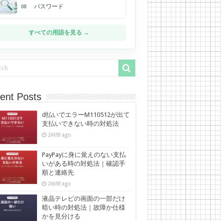
パスワード
08
すべての用語を見る →
ent Posts
d払いでエラーM110512が出て
支払いできない時の対処法
2時間 ago
PayPayに身に覚えのない支払
いがある時の対処法｜確認手
順と連絡先
2時間 ago
液晶テレビの画面の一部だけ
暗い時の対処法｜故障か仕様
かを見分ける