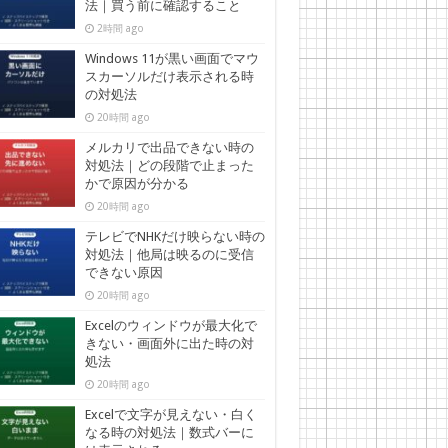
法｜買う前に確認すること
2時間 ago
Windows 11が黒い画面でマウ
スカーソルだけ表示される時
の対処法
20時間 ago
メルカリで出品できない時の
対処法｜どの段階で止まった
かで原因が分かる
20時間 ago
テレビでNHKだけ映らない時の
対処法｜他局は映るのに受信
できない原因
20時間 ago
Excelのウィンドウが最大化で
きない・画面外に出た時の対
処法
20時間 ago
Excelで文字が見えない・白く
なる時の対処法｜数式バーに