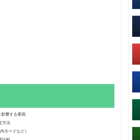
度に影響する要因
定方法
機内モードなど）
度比較