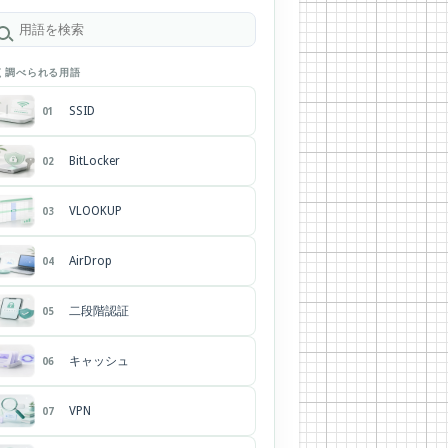
く調べられる用語
SSID
01
BitLocker
02
VLOOKUP
03
AirDrop
04
二段階認証
05
キャッシュ
06
VPN
07