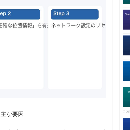
2日
る主な要因