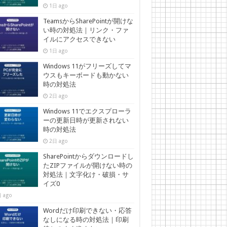
1日 ago
TeamsからSharePointが開けな
い時の対処法｜リンク・ファ
イルにアクセスできない
1日 ago
Windows 11がフリーズしてマ
ウスもキーボードも動かない
時の対処法
2日 ago
Windows 11でエクスプローラ
ーの更新日時が更新されない
時の対処法
2日 ago
SharePointからダウンロードし
たZIPファイルが開けない時の
対処法｜文字化け・破損・サ
イズ0
 ago
Wordだけ印刷できない・応答
なしになる時の対処法｜印刷