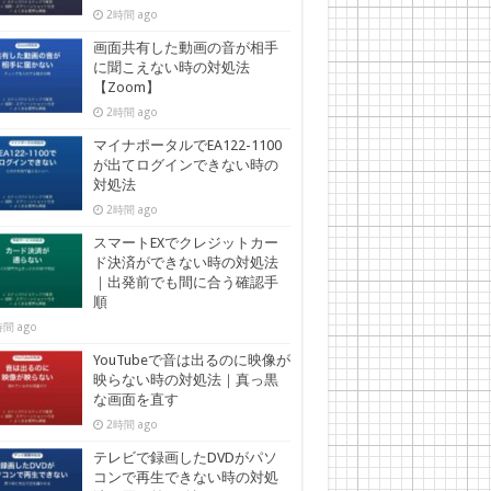
2時間 ago
画面共有した動画の音が相手
に聞こえない時の対処法
【Zoom】
2時間 ago
マイナポータルでEA122-1100
が出てログインできない時の
対処法
2時間 ago
スマートEXでクレジットカー
ド決済ができない時の対処法
｜出発前でも間に合う確認手
順
間 ago
YouTubeで音は出るのに映像が
映らない時の対処法｜真っ黒
な画面を直す
2時間 ago
テレビで録画したDVDがパソ
コンで再生できない時の対処