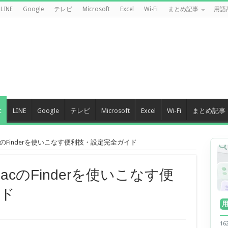
LINE
Google
テレビ
Microsoft
Excel
Wi-Fi
まとめ記事
用語
c
LINE
Google
テレビ
Microsoft
Excel
Wi-Fi
まとめ記事
cのFinderを使いこなす便利技・設定完全ガイド
acのFinderを使いこなす便
イド
1