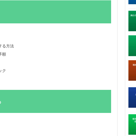
する方法
手順
ック
る