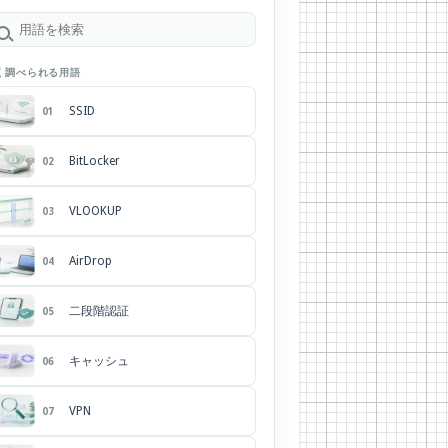
く調べられる用語
SSID
01
BitLocker
02
VLOOKUP
03
AirDrop
04
二段階認証
05
キャッシュ
06
VPN
07