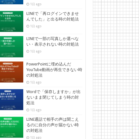
1日 ago
LINEで「再ログインできませ
んでした」と出る時の対処法
1日 ago
LINEで一部の写真しか選べな
い・表示されない時の対処法
1日 ago
PowerPointに埋め込んだ
YouTube動画が再生できない時
の対処法
1日 ago
Wordで「保存しますか」が出
ないまま閉じてしまう時の対
処法
1日 ago
LINE通話で相手の声は聞こえ
るのに自分の声が届かない時
の対処法
1日 ago