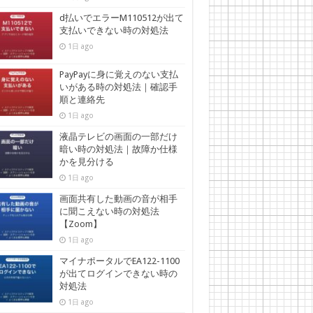
d払いでエラーM110512が出て
支払いできない時の対処法
1日 ago
PayPayに身に覚えのない支払
いがある時の対処法｜確認手
順と連絡先
1日 ago
液晶テレビの画面の一部だけ
暗い時の対処法｜故障か仕様
かを見分ける
1日 ago
画面共有した動画の音が相手
に聞こえない時の対処法
【Zoom】
1日 ago
マイナポータルでEA122-1100
が出てログインできない時の
対処法
1日 ago