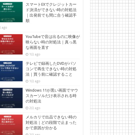
スマートEXでクレジットカー
ド決済ができない時の対処法
｜出発前でも間に合う確認手
順
 ago
YouTubeで音は出るのに映像が
映らない時の対処法｜真っ黒
な画面を直す
1日 ago
テレビで録画したDVDがパソ
コンで再生できない時の対処
法｜買う前に確認すること
1日 ago
Windows 11が黒い画面でマウ
スカーソルだけ表示される時
の対処法
2日 ago
メルカリで出品できない時の
対処法｜どの段階で止まった
かで原因が分かる
2日 ago