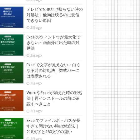
テレビでNHKだけ映らない時の
対処法｜他局は映るのに受信
できない原因
2日 ago
Excelのウィンドウが最大化で
きない・画面外に出た時の対
処法
2日 ago
Excelで文字が見えない・白く
なる時の対処法｜数式バーに
は表示される
2日 ago
WordやExcelが消えた時の対処
法｜再インストールの前に確
認すべきこと
2日 ago
Excelでファイル名・パスが長
すぎて開けない時の対処法｜
218文字と260文字の違い
2日 ago