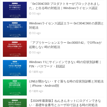
「0xC004C003 プロダクトキーがブロックされまし
た」と出る時の対処法｜Windowsライセンス認証
3日 ago
Windowsライセンス認証エラー 0xC004C060 の原因と
対処法
3日 ago
「アプリケーションエラー 0xc0000142」でOfficeが
起動しない時の対処法
3日 ago
Windows 11にサインインできない時の症状別診断｜
PIN・パスワード・顔認証
1週間 ago
LINEが開かない・すぐ落ちる時の症状別診断と対処法
｜iPhone・Android別
1週間 ago
【2026年最新版】ねんきんネットにログインできな
い・基礎年金番号とユーザIDで詰まる時の対処法