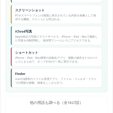
スクリーンショット
PCやスマートフォンの画面に表示されている内容を画像として保
存する機能。スクショとも呼ばれる。
iCloud写真
Apple純正の写真クラウドサービス。iPhone・iPad・Macで撮影し
た写真を自動同期し、端末間でシームレスにアクセスできる。
ショートカット
iPhone・iPad・Mac標準の自動化アプリ。複数の操作を1つのコマ
ンドにまとめて、タップやSiriで一気に実行できる。
Finder
macOS標準のファイル管理アプリ。ファイル・フォルダ・ドライ
ブの閲覧や移動、検索をここから行う。
他の用語も調べる（全1627語）