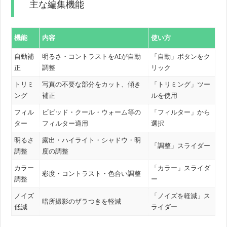
主な編集機能
機能
内容
使い方
自動補
明るさ・コントラストをAIが自動
「自動」ボタンをク
正
調整
リック
トリミ
写真の不要な部分をカット、傾き
「トリミング」ツー
ング
補正
ルを使用
フィル
ビビッド・クール・ウォーム等の
「フィルター」から
ター
フィルター適用
選択
明るさ
露出・ハイライト・シャドウ・明
「調整」スライダー
調整
度の調整
カラー
「カラー」スライダ
彩度・コントラスト・色合い調整
調整
ー
ノイズ
「ノイズを軽減」ス
暗所撮影のザラつきを軽減
低減
ライダー