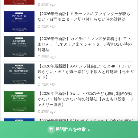
2週間 ago
【2026年最新版】ミラーレスのファインダーが映ら
ない・背面モニターと切り替わらない時の対処法
2週間 ago
【2026年最新版】カメラに「レンズが装着されてい
ません」「Err 01」と出てシャッターが切れない時の
対処法
2週間 ago
【2026年最新版】AVアンプ経由にすると4K・HDRで
映らない・画面が真っ暗になる原因と対処法【完全ガ
イド】
2週間 ago
【2026年最新版】Switch・PS5の子ども向け制限が効
かない・解除できない時の対処法【みまもり設定・フ
ァミリー管理】
2週間 ago
【2026年最新版】PS5のボイスチャットで自分の声が
相手に届かない時の対処法【完全ガイド】
辞
用語辞典を検索
▲
2週間 ago