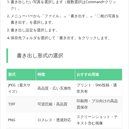
書き出したい写真を選択します（複数選択はCommand+クリッ
ク）。
メニューバーから「ファイル」→「書き出す」→「〇枚の写真を
書き出す」を選択します。
書き出し設定を選択します。
保存先フォルダを選択して「書き出す」をクリックします。
書き出し形式の選択
形式
特徴
おすすめ用途
JPEG（最大サ
プリント・SNS投稿・通
高品質・広い互換性
イズ）
常共有
印刷用・プロ向けの高品
TIFF
可逆圧縮・高品質
質保存
スクリーンショット・テ
PNG
ロスレス・透過対応
キスト含む画像