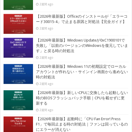
2週間 ago
【2026年最新版】Officeのインストールが「エラーコ
ード30015-4」で止まる原因と対処法【完全ガイド】
2週間 ago
【2026年最新版】Windows Updateが0xC1900101で
失敗し「以前のバージョンのWindowsを復元していま
す」と戻る時の対処法
2週間 ago
【2026年最新版】Windows 11の初期設定でローカル
アカウントが作れない・サインイン画面から進めない
時の対処法
2週間 ago
【2026年最新版】新しいCPUに交換したら起動しない
時のBIOSフラッシュバック手順｜CPUを載せずに更
新する
2週間 ago
【2026年最新版】起動時に「CPU Fan Error! Press
F1」で毎回止まる時の対処法｜ファンは回っているの
にエラーが消えない