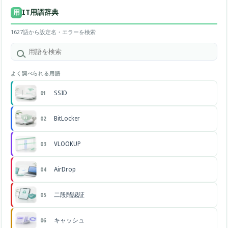
IT用語辞典
用
1627語から設定名・エラーを検索
よく調べられる用語
SSID
01
BitLocker
02
VLOOKUP
03
AirDrop
04
二段階認証
05
キャッシュ
06