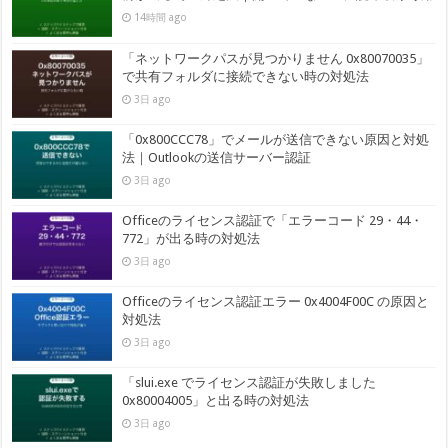
14時間 ago
「ネットワークパスが見つかりません 0x80070035」
で共有フォルダに接続できない時の対処法
3日 ago
「0x800CCC78」でメールが送信できない原因と対処
法｜Outlookの送信サーバー認証
3日 ago
Officeのライセンス認証で「エラーコード 29・44・
772」が出る時の対処法
3日 ago
Officeのライセンス認証エラー 0x4004F00C の原因と
対処法
3日 ago
「slui.exe でライセンス認証が失敗しました
0x80004005」と出る時の対処法
3日 ago