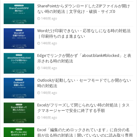
SharePointからダウンロードしたZIPファイルが開け
ない時の対処法｜文字化け・破損・サイズ0
14時間 ago
Wordだけ印刷できない・応答なしになる時の対処法
｜印刷待ちのまま進まない
14時間 ago
Edgeでリンクが開かず「about:blank#blocked」と表
示される時の対処法
14時間 ago
Outlookが起動しない・セーフモードでしか開かない
時の対処法
14時間 ago
Excelがフリーズして閉じられない時の対処法｜タス
クマネージャーで安全に終了する手順
14時間 ago
Excel「編集のためロックされています」に自分の名
前が出る時の対処法｜開いていないのに読み取り専用