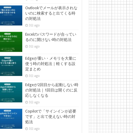
Outlookでメールが表示されな
いのに検索すると出てくる時
の対処法
3日 ago
Excelのパスワードが合ってい
るのに開けない時の対処法
3日 ago
Edgeが重い・メモリを大量に
使う時の対処法｜軽くする設
定まとめ
3日 ago
Edgeが2回目から起動しない時
の対処法｜1回目は開くのに反
応しなくなる
3日 ago
Copilotで「サインインが必要
です」と出て使えない時の対
処法
3日 ago