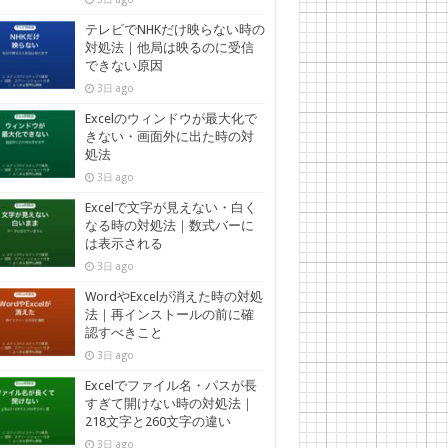
テレビでNHKだけ映らない時の
対処法｜他局は映るのに受信
できない原因
3日 ago
Excelのウィンドウが最大化で
きない・画面外に出た時の対
処法
3日 ago
Excelで文字が見えない・白く
なる時の対処法｜数式バーに
は表示される
3日 ago
WordやExcelが消えた時の対処
法｜再インストールの前に確
認すべきこと
3日 ago
Excelでファイル名・パスが長
すぎて開けない時の対処法｜
218文字と260文字の違い
3日 ago