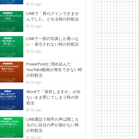
2日 ago
LINEで「再ログインできませ
んでした」と出る時の対処法
2日 ago
LINEで一部の写真しか選べな
い・表示されない時の対処法
2日 ago
PowerPointに埋め込んだ
YouTube動画が再生できない時
の対処法
2日 ago
Wordで「保存しますか」が出
ないまま閉じてしまう時の対
処法
2日 ago
LINE通話で相手の声は聞こえ
るのに自分の声が届かない時
の対処法
2日 ago