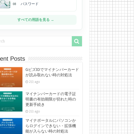
パスワード
08
すべての用語を見る →
ent Posts
GビズIDでマイナンバーカード
が読み取れない時の対処法
2日 ago
マイナンバーカードの電子証
明書の有効期限が切れた時の
更新手続き
2日 ago
マイナポータルにパソコンか
らログインできない・拡張機
能が入らない時の対処法