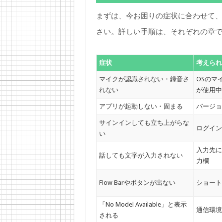
まずは、今お困りの症状に合わせて
さい。詳しい手順は、それぞれの章
症状
考えられ
マイクが認識されない・録音さ
OSのマ
れない
が使用中
アプリが起動しない・固まる
バージョ
サインインしても立ち上がらな
ログイン
い
入力先に
話しても文字が入力されない
力欄
Flow Barやボタンが出ない
ショート
「No Model Available」と表示
通信環境
される