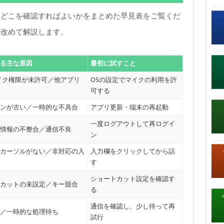
、どこを確認すればよいかをまとめた早見表をご覧くだ
で改めて解説します。
る主な原因
最初に試すこと
イク権限が未許可／他アプリ
OSの設定でマイクの利用を許
可する
ンが古い／一時的な不具合
アプリ更新・端末の再起動
一度ログアウトして再ログイ
情報の不整合／通信不良
ン
カーソルがない／非対応の入
入力欄をクリックしてから話
す
ショートカット設定を確認す
カットの未設定／キー競合
る
通信を確認し、少し待って再
／一時的な処理待ち
試行