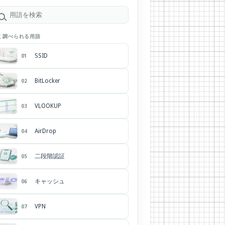
く調べられる用語
SSID
01
BitLocker
02
VLOOKUP
03
AirDrop
04
二段階認証
05
キャッシュ
06
VPN
07