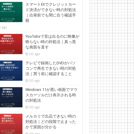
スマートEXでクレジットカー
ド決済ができない時の対処法
｜出発前でも間に合う確認手
順
 ago
YouTubeで音は出るのに映像が
映らない時の対処法｜真っ黒
な画面を直す
2日 ago
テレビで録画したDVDがパソ
コンで再生できない時の対処
法｜買う前に確認すること
2日 ago
Windows 11が黒い画面でマウ
スカーソルだけ表示される時
の対処法
3日 ago
メルカリで出品できない時の
対処法｜どの段階で止まった
かで原因が分かる
3日 ago