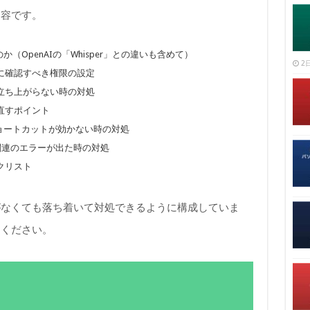
内容です。
のか（OpenAIの「Whisper」との違いも含めて）
2日
に確認すべき権限の設定
立ち上がらない時の対処
直すポイント
・ショートカットが効かない時の対処
起こし関連のエラーが出た時の対処
クリスト
がなくても落ち着いて対処できるように構成していま
てください。