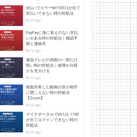
d払いでエラーM110512が出て
支払いできない時の対処法
2日 ago
PayPayに身に覚えのない支払
いがある時の対処法｜確認手
順と連絡先
2日 ago
液晶テレビの画面の一部だけ
暗い時の対処法｜故障か仕様
かを見分ける
2日 ago
画面共有した動画の音が相手
に聞こえない時の対処法
【Zoom】
2日 ago
マイナポータルでEA122-1100
が出てログインできない時の
対処法
2日 ago