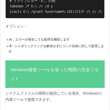
# ドライブレター「E:」の例

takeown /f E:\ /r /d y

icacls E:\ /grant %username%:(OI)(CI)F /t /c /l
オプション：
/c
：エラーが発生しても処理を継続します
/l
：シンボリックリンクを解決せずにリンク自体に対して処理しま
す
Windows修復ツールを使った権限の完全リセ
ット
システムファイルの権限が破損している場合、Windowsの
内蔵ツールで修復できます。