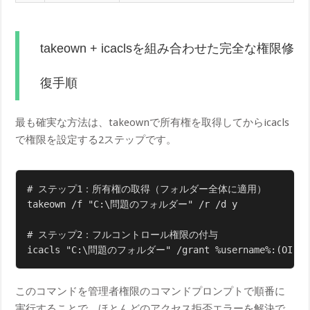
takeown + icaclsを組み合わせた完全な権限修
復手順
最も確実な方法は、takeownで所有権を取得してからicacls
で権限を設定する2ステップです。
# ステップ1：所有権の取得（フォルダー全体に適用）

takeown /f "C:\問題のフォルダー" /r /d y

# ステップ2：フルコントロール権限の付与

icacls "C:\問題のフォルダー" /grant %username%:(OI)(C
このコマンドを管理者権限のコマンドプロンプトで順番に
実行することで、ほとんどのアクセス拒否エラーを解決で