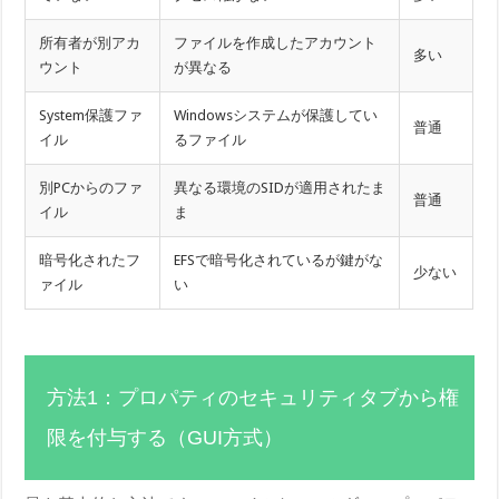
所有者が別アカ
ファイルを作成したアカウント
多い
ウント
が異なる
System保護ファ
Windowsシステムが保護してい
普通
イル
るファイル
別PCからのファ
異なる環境のSIDが適用されたま
普通
イル
ま
暗号化されたフ
EFSで暗号化されているが鍵がな
少ない
ァイル
い
方法1：プロパティのセキュリティタブから権
限を付与する（GUI方式）