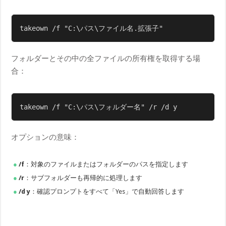
takeown /f "C:\パス\ファイル名.拡張子"
フォルダーとその中の全ファイルの所有権を取得する場
合：
takeown /f "C:\パス\フォルダー名" /r /d y
オプションの意味：
/f
：対象のファイルまたはフォルダーのパスを指定します
/r
：サブフォルダーも再帰的に処理します
/d y
：確認プロンプトをすべて「Yes」で自動回答します