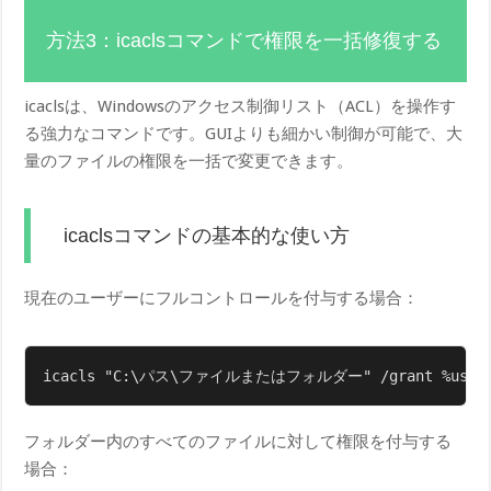
方法3：icaclsコマンドで権限を一括修復する
icaclsは、Windowsのアクセス制御リスト（ACL）を操作す
る強力なコマンドです。GUIよりも細かい制御が可能で、大
量のファイルの権限を一括で変更できます。
icaclsコマンドの基本的な使い方
現在のユーザーにフルコントロールを付与する場合：
icacls "C:\パス\ファイルまたはフォルダー" /grant %usern
フォルダー内のすべてのファイルに対して権限を付与する
場合：