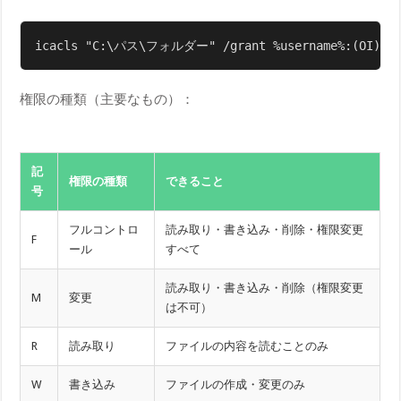
icacls "C:\パス\フォルダー" /grant %username%:(OI)(CI
権限の種類（主要なもの）：
記
権限の種類
できること
号
フルコントロ
読み取り・書き込み・削除・権限変更
F
ール
すべて
読み取り・書き込み・削除（権限変更
M
変更
は不可）
R
読み取り
ファイルの内容を読むことのみ
W
書き込み
ファイルの作成・変更のみ