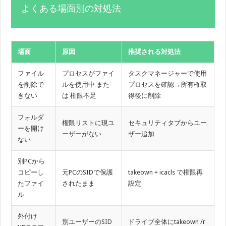
よくある場面別の対処法
場面
原因
推奨される対処法
ファイル
プロセスがファイ
タスクマネージャーで使用
を削除で
ルを使用中 また
プロセスを確認→所有権取
きない
は 権限不足
得後に削除
フォルダ
権限リストに現ユ
セキュリティタブからユー
ーを開け
ーザーがない
ザー追加
ない
別PCから
コピーし
元PCのSIDで保護
takeown + icacls で権限再
たファイ
されたまま
設定
ル
外付け
別ユーザーのSID
ドライブ全体にtakeown /r