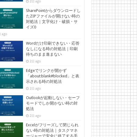
2日 ago
SharePointからダウンロードし
たZIPファイルが開けない時の
対処法｜文字化け・破損・サ
イズ0
 ago
Wordだけ印刷できない・応答
なしになる時の対処法｜印刷
待ちのまま進まない
2日 ago
Edgeでリンクが開かず
「about:blank#blocked」と表
示される時の対処法
2日 ago
Outlookが起動しない・セーフ
モードでしか開かない時の対
処法
2日 ago
Excelがフリーズして閉じられ
ない時の対処法｜タスクマネ
ージャーで安全に終了する手