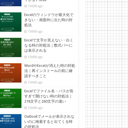
15時間 ago
Excelのウィンドウが最大化で
きない・画面外に出た時の対
処法
15時間 ago
Excelで文字が見えない・白く
なる時の対処法｜数式バーに
は表示される
15時間 ago
WordやExcelが消えた時の対処
法｜再インストールの前に確
認すべきこと
15時間 ago
Excelでファイル名・パスが長
すぎて開けない時の対処法｜
218文字と260文字の違い
15時間 ago
Outlookでメールが表示されな
いのに検索すると出てくる時
の対処法