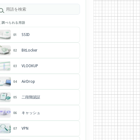
く調べられる用語
SSID
01
BitLocker
02
VLOOKUP
03
AirDrop
04
二段階認証
05
キャッシュ
06
VPN
07