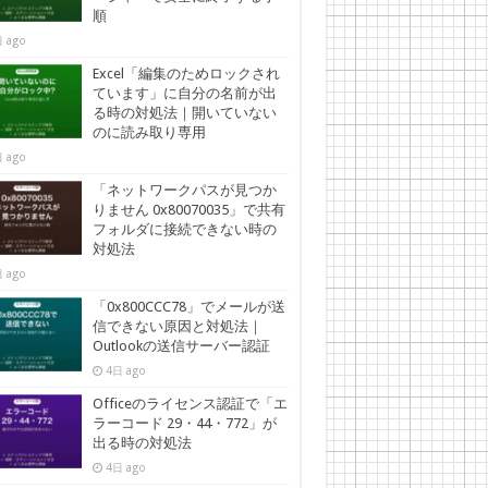
順
 ago
Excel「編集のためロックされ
ています」に自分の名前が出
る時の対処法｜開いていない
のに読み取り専用
 ago
「ネットワークパスが見つか
りません 0x80070035」で共有
フォルダに接続できない時の
対処法
 ago
「0x800CCC78」でメールが送
信できない原因と対処法｜
Outlookの送信サーバー認証
4日 ago
Officeのライセンス認証で「エ
ラーコード 29・44・772」が
出る時の対処法
4日 ago