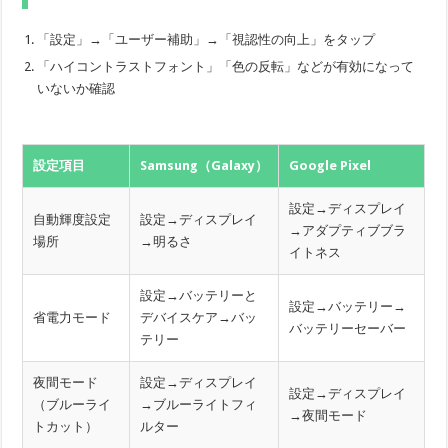
「設定」→「ユーザー補助」→「視認性の向上」をタップ
「ハイコントラストフォント」「色の反転」などが有効になって
いないか確認
設定項目
Samsung（Galaxy）
Google Pixel
設定→ディスプレイ
自動輝度設定
設定→ディスプレイ
→アダプティブブラ
場所
→明るさ
イトネス
設定→バッテリーと
設定→バッテリー→
省電力モード
デバイスケア→バッ
バッテリーセーバー
テリー
夜間モード
設定→ディスプレイ
設定→ディスプレイ
（ブルーライ
→ブルーライトフィ
→夜間モード
トカット）
ルター