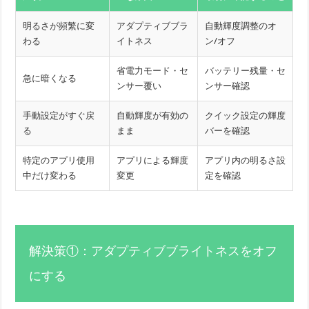
明るさが頻繁に変
アダプティブブラ
自動輝度調整のオ
わる
イトネス
ン/オフ
省電力モード・セ
バッテリー残量・セ
急に暗くなる
ンサー覆い
ンサー確認
手動設定がすぐ戻
自動輝度が有効の
クイック設定の輝度
る
まま
バーを確認
特定のアプリ使用
アプリによる輝度
アプリ内の明るさ設
中だけ変わる
変更
定を確認
解決策①：アダプティブブライトネスをオフ
にする