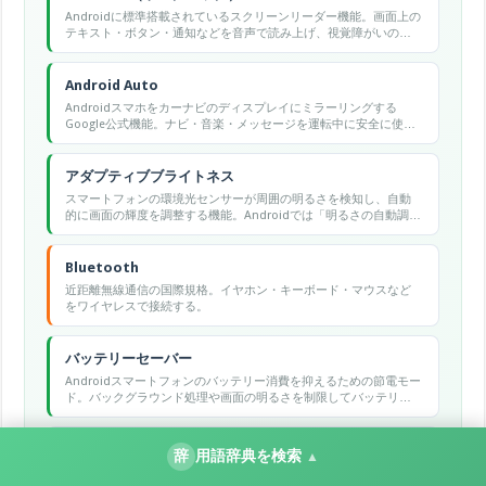
Androidに標準搭載されているスクリーンリーダー機能。画面上の
テキスト・ボタン・通知などを音声で読み上げ、視覚障がいのあ
るユーザーがタッチ操作なしでスマートフォンを使えるようにす
るアクセシビリティ機能。有効化すると操作方法がジェスチャー
ベースに変わる。
Android Auto
Androidスマホをカーナビのディスプレイにミラーリングする
Google公式機能。ナビ・音楽・メッセージを運転中に安全に使え
る。
アダプティブブライトネス
スマートフォンの環境光センサーが周囲の明るさを検知し、自動
的に画面の輝度を調整する機能。Androidでは「明るさの自動調
整」とも呼ばれます。暗い場所では輝度を下げ、明るい場所では
上げることで視認性と電池消費のバランスをとります。
Bluetooth
近距離無線通信の国際規格。イヤホン・キーボード・マウスなど
をワイヤレスで接続する。
バッテリーセーバー
Androidスマートフォンのバッテリー消費を抑えるための節電モー
ド。バックグラウンド処理や画面の明るさを制限してバッテリー
持続時間を延ばす
アクセシビリティ
辞
用語辞典を検索
▲
障害の有無や年齢にかかわらず、誰もが情報・機器・サービスを