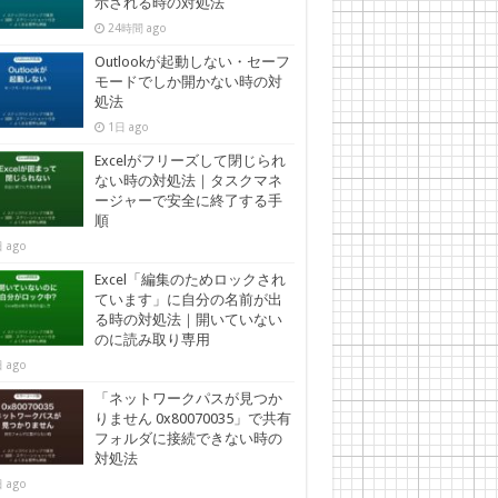
示される時の対処法
24時間 ago
Outlookが起動しない・セーフ
モードでしか開かない時の対
処法
1日 ago
Excelがフリーズして閉じられ
ない時の対処法｜タスクマネ
ージャーで安全に終了する手
順
 ago
Excel「編集のためロックされ
ています」に自分の名前が出
る時の対処法｜開いていない
のに読み取り専用
 ago
「ネットワークパスが見つか
りません 0x80070035」で共有
フォルダに接続できない時の
対処法
 ago