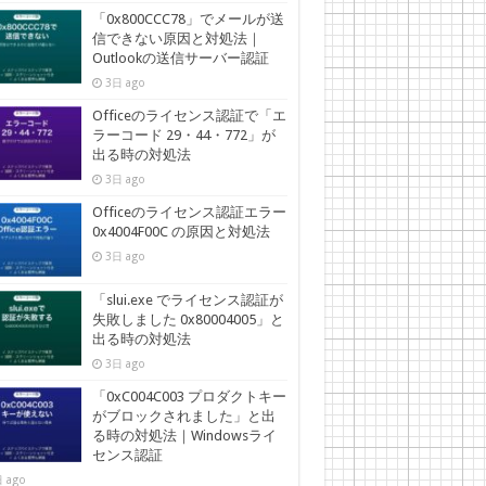
「0x800CCC78」でメールが送
信できない原因と対処法｜
Outlookの送信サーバー認証
3日 ago
Officeのライセンス認証で「エ
ラーコード 29・44・772」が
出る時の対処法
3日 ago
Officeのライセンス認証エラー
0x4004F00C の原因と対処法
3日 ago
「slui.exe でライセンス認証が
失敗しました 0x80004005」と
出る時の対処法
3日 ago
「0xC004C003 プロダクトキー
がブロックされました」と出
る時の対処法｜Windowsライ
センス認証
 ago