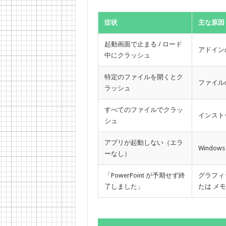
症状
主な原因
起動画面で止まる / ロード
アドイン
中にクラッシュ
特定のファイルを開くとク
ファイル
ラッシュ
すべてのファイルでクラッ
インスト
シュ
アプリが起動しない（エラ
Windo
ーなし）
「PowerPoint が予期せず終
グラフィ
了しました」
たは メ