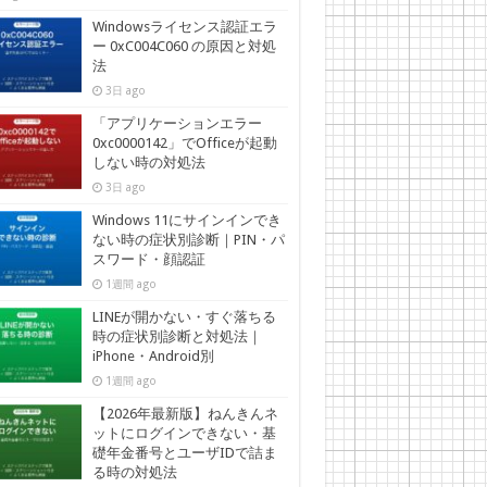
Windowsライセンス認証エラ
ー 0xC004C060 の原因と対処
法
3日 ago
「アプリケーションエラー
0xc0000142」でOfficeが起動
しない時の対処法
3日 ago
Windows 11にサインインでき
ない時の症状別診断｜PIN・パ
スワード・顔認証
1週間 ago
LINEが開かない・すぐ落ちる
時の症状別診断と対処法｜
iPhone・Android別
1週間 ago
【2026年最新版】ねんきんネ
ットにログインできない・基
礎年金番号とユーザIDで詰ま
る時の対処法