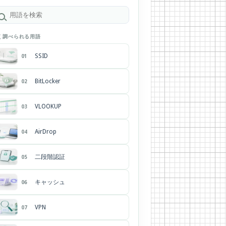
く調べられる用語
SSID
01
BitLocker
02
VLOOKUP
03
AirDrop
04
二段階認証
05
キャッシュ
06
VPN
07