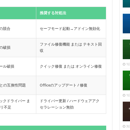
推奨する対処法
の競合
セーフモード起動→アドイン無効化
ファイル修復機能 または テキスト回
の破損
収
1日
ール破損
クイック修復 または オンライン修復
wsとの互換性問題
Officeのアップデート / 修復
1日
ックドライバー ま
ドライバー更新 / ハードウェアアク
モリ不足
セラレーション無効
3日